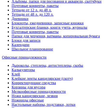
Альбомы, папки для рисования и акварели, скетчбуки
Почтовые конверты, пакеты
Тетради от 12 л. до 48 л.
Тетради от 48 л. до 120 л.
Дневники
Блокноты, ежедневники, записные книжки
Бухгалтерские бланки, книги учета, журналы
Почтовые конверты, пакеты
Папки для черчения, ватманы, копировальная бумага
Блоки для записи
Календари
Школьное планирование
Офисные принадлежности
Дыроколы, степлеры, антистеплеры, скобы
Калькуляторы
Клей
Клейкие ленты канцелярские (скотч)
Корректирующие средства
Корзины для мусора
Мелкоофисные принадлежности
Ножи канцелярские, лезвия
Ножницы офисные
Настольные наборы, подставки, лотки