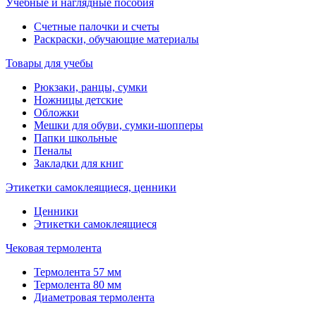
Учебные и наглядные пособия
Счетные палочки и счеты
Раскраски, обучающие материалы
Товары для учебы
Рюкзаки, ранцы, сумки
Ножницы детские
Обложки
Мешки для обуви, сумки-шопперы
Папки школьные
Пеналы
Закладки для книг
Этикетки самоклеящиеся, ценники
Ценники
Этикетки самоклеящиеся
Чековая термолента
Термолента 57 мм
Термолента 80 мм
Диаметровая термолента