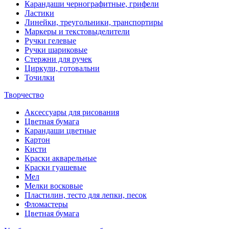
Карандаши чернографитные, грифели
Ластики
Линейки, треугольники, транспортиры
Маркеры и текстовыделители
Ручки гелевые
Ручки шариковые
Стержни для ручек
Циркули, готовальни
Точилки
Творчество
Аксессуары для рисования
Цветная бумага
Карандаши цветные
Картон
Кисти
Краски акварельные
Краски гуашевые
Мел
Мелки восковые
Пластилин, тесто для лепки, песок
Фломастеры
Цветная бумага