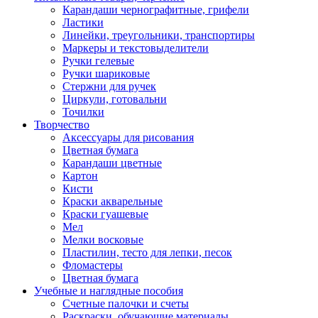
Карандаши чернографитные, грифели
Ластики
Линейки, треугольники, транспортиры
Маркеры и текстовыделители
Ручки гелевые
Ручки шариковые
Стержни для ручек
Циркули, готовальни
Точилки
Творчество
Аксессуары для рисования
Цветная бумага
Карандаши цветные
Картон
Кисти
Краски акварельные
Краски гуашевые
Мел
Мелки восковые
Пластилин, тесто для лепки, песок
Фломастеры
Цветная бумага
Учебные и наглядные пособия
Счетные палочки и счеты
Раскраски, обучающие материалы