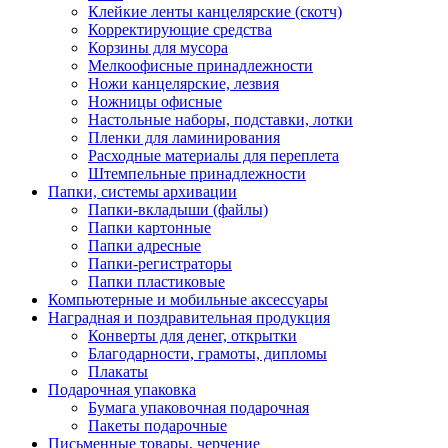
Клейкие ленты канцелярские (скотч)
Корректирующие средства
Корзины для мусора
Мелкоофисные принадлежности
Ножи канцелярские, лезвия
Ножницы офисные
Настольные наборы, подставки, лотки
Пленки для ламинирования
Расходные материалы для переплета
Штемпельные принадлежности
Папки, системы архивации
Папки-вкладыши (файлы)
Папки картонные
Папки адресные
Папки-регистраторы
Папки пластиковые
Компьютерные и мобильные аксессуары
Наградная и поздравительная продукция
Конверты для денег, открытки
Благодарности, грамоты, дипломы
Плакаты
Подарочная упаковка
Бумага упаковочная подарочная
Пакеты подарочные
Письменные товары, черчение