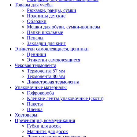
Товары для учебы
Рюкзаки, ранцы, сумки
Ножницы детские
Обложки
Мешки для обуви, сумки-шопперы
Папки школьные
Пеналы
Закладки для книг
Этикетки самоклеящиеся, ценники
Ценники
Этикетки самоклеящиеся
Чековая термолента
Термолента 57 мм
Термолента 80 мм
Диаметровая термолента
Упаковочные материалы
Гофрокороба
Клейкие ленты упаковочные (скотч)
Пакеты
Пленка
Хозтовары
Презентация, коммуникация
Губки для досок
Магниты для досок
Доски магнитно-маркерные