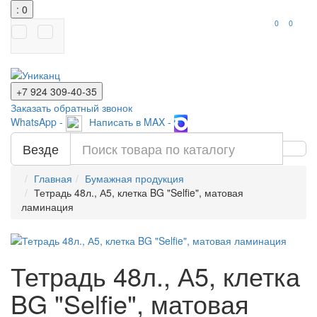
: 0
0
0
+7 924
309-40-35
Заказать обратный звонок
WhatsApp -
Написать в MAX -
Везде
Главная
Бумажная продукция
Тетрадь 48л., А5, клетка BG "Selfie", матовая
ламинация
Тетрадь 48л., А5, клетка
BG "Selfie", матовая