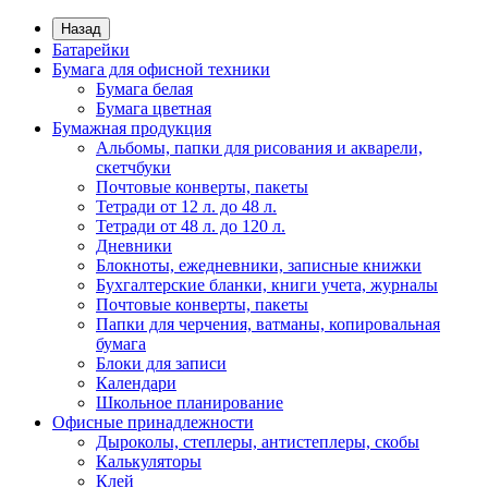
Назад
Батарейки
Бумага для офисной техники
Бумага белая
Бумага цветная
Бумажная продукция
Альбомы, папки для рисования и акварели,
скетчбуки
Почтовые конверты, пакеты
Тетради от 12 л. до 48 л.
Тетради от 48 л. до 120 л.
Дневники
Блокноты, ежедневники, записные книжки
Бухгалтерские бланки, книги учета, журналы
Почтовые конверты, пакеты
Папки для черчения, ватманы, копировальная
бумага
Блоки для записи
Календари
Школьное планирование
Офисные принадлежности
Дыроколы, степлеры, антистеплеры, скобы
Калькуляторы
Клей