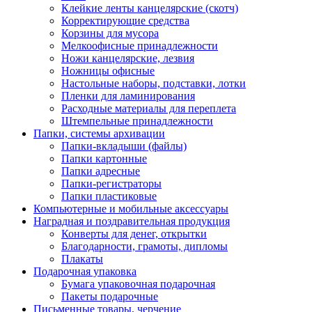
Клейкие ленты канцелярские (скотч)
Корректирующие средства
Корзины для мусора
Мелкоофисные принадлежности
Ножи канцелярские, лезвия
Ножницы офисные
Настольные наборы, подставки, лотки
Пленки для ламинирования
Расходные материалы для переплета
Штемпельные принадлежности
Папки, системы архивации
Папки-вкладыши (файлы)
Папки картонные
Папки адресные
Папки-регистраторы
Папки пластиковые
Компьютерные и мобильные аксессуары
Наградная и поздравительная продукция
Конверты для денег, открытки
Благодарности, грамоты, дипломы
Плакаты
Подарочная упаковка
Бумага упаковочная подарочная
Пакеты подарочные
Письменные товары, черчение