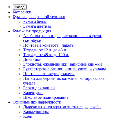
Назад
Батарейки
Бумага для офисной техники
Бумага белая
Бумага цветная
Бумажная продукция
Альбомы, папки для рисования и акварели,
скетчбуки
Почтовые конверты, пакеты
Тетради от 12 л. до 48 л.
Тетради от 48 л. до 120 л.
Дневники
Блокноты, ежедневники, записные книжки
Бухгалтерские бланки, книги учета, журналы
Почтовые конверты, пакеты
Папки для черчения, ватманы, копировальная
бумага
Блоки для записи
Календари
Школьное планирование
Офисные принадлежности
Дыроколы, степлеры, антистеплеры, скобы
Калькуляторы
Клей