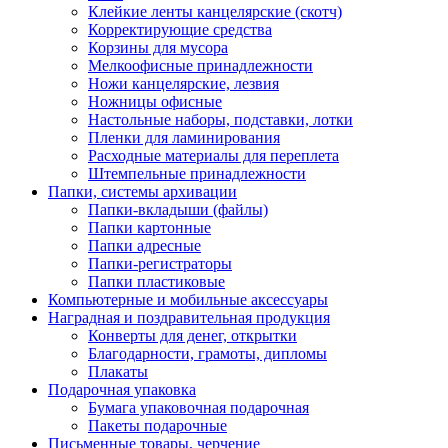
Клейкие ленты канцелярские (скотч)
Корректирующие средства
Корзины для мусора
Мелкоофисные принадлежности
Ножи канцелярские, лезвия
Ножницы офисные
Настольные наборы, подставки, лотки
Пленки для ламинирования
Расходные материалы для переплета
Штемпельные принадлежности
Папки, системы архивации
Папки-вкладыши (файлы)
Папки картонные
Папки адресные
Папки-регистраторы
Папки пластиковые
Компьютерные и мобильные аксессуары
Наградная и поздравительная продукция
Конверты для денег, открытки
Благодарности, грамоты, дипломы
Плакаты
Подарочная упаковка
Бумага упаковочная подарочная
Пакеты подарочные
Письменные товары, черчение