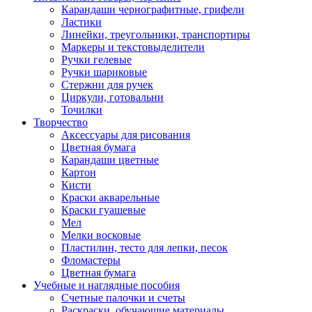
Карандаши чернографитные, грифели
Ластики
Линейки, треугольники, транспортиры
Маркеры и текстовыделители
Ручки гелевые
Ручки шариковые
Стержни для ручек
Циркули, готовальни
Точилки
Творчество
Аксессуары для рисования
Цветная бумага
Карандаши цветные
Картон
Кисти
Краски акварельные
Краски гуашевые
Мел
Мелки восковые
Пластилин, тесто для лепки, песок
Фломастеры
Цветная бумага
Учебные и наглядные пособия
Счетные палочки и счеты
Раскраски, обучающие материалы