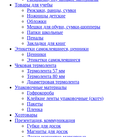
Товары для учебы
Рюкзаки, ранцы, сумки
Ножницы детские
Обложки
Мешки для обуви, сумки-шопперы
Папки школьные
Пеналы
Закладки для книг
Этикетки самоклеящиеся, ценники
Ценники
Этикетки самоклеящиеся
Чековая термолента
Термолента 57 мм
Термолента 80 мм
Диаметровая термолента
Упаковочные материалы
Гофрокороба
Клейкие ленты упаковочные (скотч)
Пакеты
Пленка
Хозтовары
Презентация, коммуникация
Губки для досок
Магниты для досок
Доски магнитно-маркерные