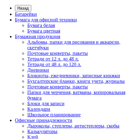
Назад
Батарейки
Бумага для офисной техники
Бумага белая
Бумага цветная
Бумажная продукция
Альбомы, папки для рисования и акварели,
скетчбуки
Почтовые конверты, пакеты
Тетради от 12 л. до 48 л.
Тетради от 48 л. до 120 л.
Дневники
Блокноты, ежедневники, записные книжки
Бухгалтерские бланки, книги учета, журналы
Почтовые конверты, пакеты
Папки для черчения, ватманы, копировальная
бумага
Блоки для записи
Календари
Школьное планирование
Офисные принадлежности
Дыроколы, степлеры, антистеплеры, скобы
Калькуляторы
Клей