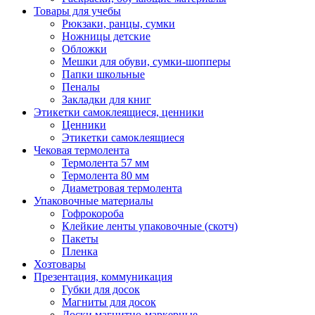
Товары для учебы
Рюкзаки, ранцы, сумки
Ножницы детские
Обложки
Мешки для обуви, сумки-шопперы
Папки школьные
Пеналы
Закладки для книг
Этикетки самоклеящиеся, ценники
Ценники
Этикетки самоклеящиеся
Чековая термолента
Термолента 57 мм
Термолента 80 мм
Диаметровая термолента
Упаковочные материалы
Гофрокороба
Клейкие ленты упаковочные (скотч)
Пакеты
Пленка
Хозтовары
Презентация, коммуникация
Губки для досок
Магниты для досок
Доски магнитно-маркерные