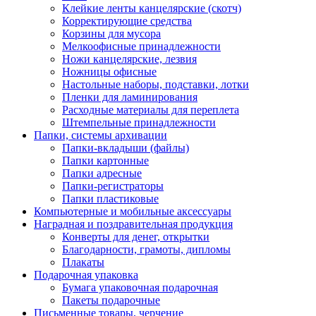
Клейкие ленты канцелярские (скотч)
Корректирующие средства
Корзины для мусора
Мелкоофисные принадлежности
Ножи канцелярские, лезвия
Ножницы офисные
Настольные наборы, подставки, лотки
Пленки для ламинирования
Расходные материалы для переплета
Штемпельные принадлежности
Папки, системы архивации
Папки-вкладыши (файлы)
Папки картонные
Папки адресные
Папки-регистраторы
Папки пластиковые
Компьютерные и мобильные аксессуары
Наградная и поздравительная продукция
Конверты для денег, открытки
Благодарности, грамоты, дипломы
Плакаты
Подарочная упаковка
Бумага упаковочная подарочная
Пакеты подарочные
Письменные товары, черчение