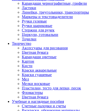
Карандаши чернографитные, грифели
Ластики
Линейки, треугольники, транспортиры
Маркеры и текстовыделители
Ручки гелевые
Ручки шариковые
Стержни для ручек
Циркули, готовальни
Точилки
Творчество
Аксессуары для рисования
Цветная бумага
Карандаши цветные
Картон
Кисти
Краски акварельные
Краски гуашевые
Мел
Мелки восковые
Пластилин, тесто для лепки, песок
Фломастеры
Цветная бумага
Учебные и наглядные пособия
Счетные палочки и счеты
Раскраски, обучающие материалы