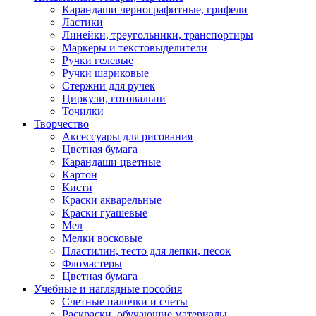
Карандаши чернографитные, грифели
Ластики
Линейки, треугольники, транспортиры
Маркеры и текстовыделители
Ручки гелевые
Ручки шариковые
Стержни для ручек
Циркули, готовальни
Точилки
Творчество
Аксессуары для рисования
Цветная бумага
Карандаши цветные
Картон
Кисти
Краски акварельные
Краски гуашевые
Мел
Мелки восковые
Пластилин, тесто для лепки, песок
Фломастеры
Цветная бумага
Учебные и наглядные пособия
Счетные палочки и счеты
Раскраски, обучающие материалы