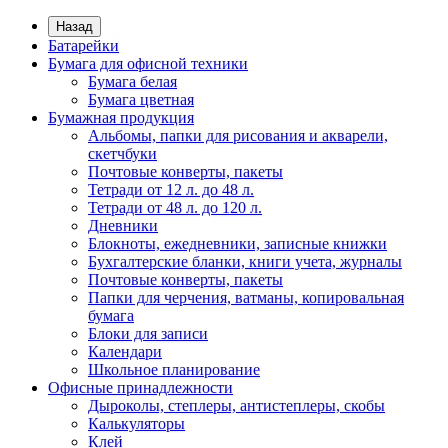
Назад
Батарейки
Бумага для офисной техники
Бумага белая
Бумага цветная
Бумажная продукция
Альбомы, папки для рисования и акварели,
скетчбуки
Почтовые конверты, пакеты
Тетради от 12 л. до 48 л.
Тетради от 48 л. до 120 л.
Дневники
Блокноты, ежедневники, записные книжки
Бухгалтерские бланки, книги учета, журналы
Почтовые конверты, пакеты
Папки для черчения, ватманы, копировальная
бумага
Блоки для записи
Календари
Школьное планирование
Офисные принадлежности
Дыроколы, степлеры, антистеплеры, скобы
Калькуляторы
Клей