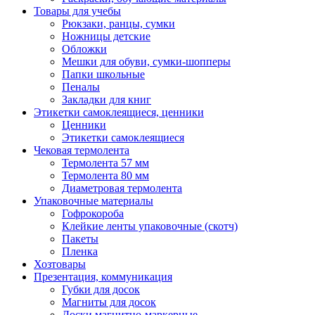
Товары для учебы
Рюкзаки, ранцы, сумки
Ножницы детские
Обложки
Мешки для обуви, сумки-шопперы
Папки школьные
Пеналы
Закладки для книг
Этикетки самоклеящиеся, ценники
Ценники
Этикетки самоклеящиеся
Чековая термолента
Термолента 57 мм
Термолента 80 мм
Диаметровая термолента
Упаковочные материалы
Гофрокороба
Клейкие ленты упаковочные (скотч)
Пакеты
Пленка
Хозтовары
Презентация, коммуникация
Губки для досок
Магниты для досок
Доски магнитно-маркерные