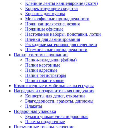
Клейкие ленты канцелярские (скотч)
Корректирующие средства
Корзины для мусора
Мелкоофисные принадлежности
Ножи канцелярские, лезвия
Ножницы офисные
Настольные наборы, подставки, лотки
Пленки для ламинирования
Расходные материалы для переплета
Штемпельные принадлежности
Папки, системы архивации
Папки-вкладыши (файлы)
Папки картонные
Папки адресные
Папки-регистраторы
Папки пластиковые
Компьютерные и мобильные аксессуары
Наградная и поздравительная продукция
Конверты для денег, открытки
Благодарности, грамоты, дипломы
Плакаты
Подарочная упаковка
Бумага упаковочная подарочная
Пакеты подарочные
Письменные товары, черчение