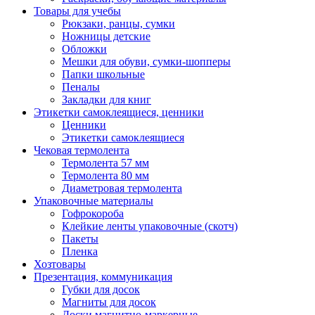
Товары для учебы
Рюкзаки, ранцы, сумки
Ножницы детские
Обложки
Мешки для обуви, сумки-шопперы
Папки школьные
Пеналы
Закладки для книг
Этикетки самоклеящиеся, ценники
Ценники
Этикетки самоклеящиеся
Чековая термолента
Термолента 57 мм
Термолента 80 мм
Диаметровая термолента
Упаковочные материалы
Гофрокороба
Клейкие ленты упаковочные (скотч)
Пакеты
Пленка
Хозтовары
Презентация, коммуникация
Губки для досок
Магниты для досок
Доски магнитно-маркерные