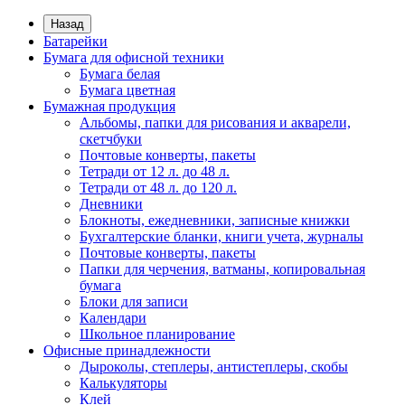
Назад
Батарейки
Бумага для офисной техники
Бумага белая
Бумага цветная
Бумажная продукция
Альбомы, папки для рисования и акварели,
скетчбуки
Почтовые конверты, пакеты
Тетради от 12 л. до 48 л.
Тетради от 48 л. до 120 л.
Дневники
Блокноты, ежедневники, записные книжки
Бухгалтерские бланки, книги учета, журналы
Почтовые конверты, пакеты
Папки для черчения, ватманы, копировальная
бумага
Блоки для записи
Календари
Школьное планирование
Офисные принадлежности
Дыроколы, степлеры, антистеплеры, скобы
Калькуляторы
Клей