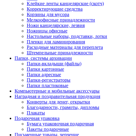
Клейкие ленты канцелярские (скотч)
Корректирующие средства
Корзины для мусора
Мелкоофисные принадлежности
Ножи канцелярские, лезвия
Ножницы офисные
Настольные наборы, подставки, лотки
Пленки для ламинирования
Расходные материалы для переплета
Штемпельные принадлежности
Папки, системы архивации
Папки-вкладыши (файлы)
Папки картонные
Папки адресные
Папки-регистраторы
Папки пластиковые
Компьютерные и мобильные аксессуары
Наградная и поздравительная продукция
Конверты для денег, открытки
Благодарности, грамоты, дипломы
Плакаты
Подарочная упаковка
Бумага упаковочная подарочная
Пакеты подарочные
Письменные товары, черчение