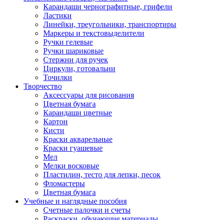
Карандаши чернографитные, грифели
Ластики
Линейки, треугольники, транспортиры
Маркеры и текстовыделители
Ручки гелевые
Ручки шариковые
Стержни для ручек
Циркули, готовальни
Точилки
Творчество
Аксессуары для рисования
Цветная бумага
Карандаши цветные
Картон
Кисти
Краски акварельные
Краски гуашевые
Мел
Мелки восковые
Пластилин, тесто для лепки, песок
Фломастеры
Цветная бумага
Учебные и наглядные пособия
Счетные палочки и счеты
Раскраски, обучающие материалы