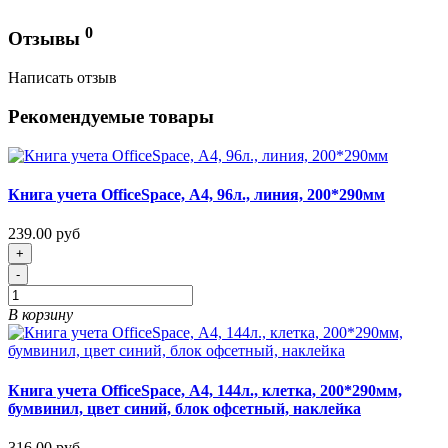
0
Отзывы
Написать отзыв
Рекомендуемые товары
Книга учета OfficeSpace, А4, 96л., линия, 200*290мм
239.00 руб
+
-
В корзину
Книга учета OfficeSpace, А4, 144л., клетка, 200*290мм,
бумвинил, цвет синий, блок офсетный, наклейка
316.00 руб