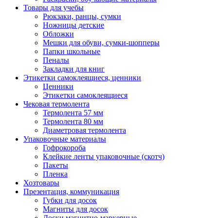
Товары для учебы
Рюкзаки, ранцы, сумки
Ножницы детские
Обложки
Мешки для обуви, сумки-шопперы
Папки школьные
Пеналы
Закладки для книг
Этикетки самоклеящиеся, ценники
Ценники
Этикетки самоклеящиеся
Чековая термолента
Термолента 57 мм
Термолента 80 мм
Диаметровая термолента
Упаковочные материалы
Гофрокороба
Клейкие ленты упаковочные (скотч)
Пакеты
Пленка
Хозтовары
Презентация, коммуникация
Губки для досок
Магниты для досок
Доски магнитно-маркерные