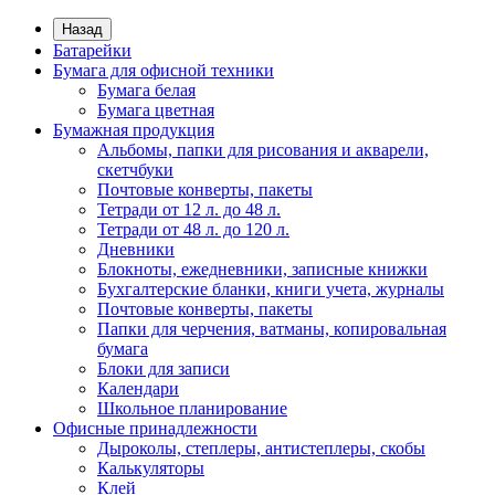
Назад
Батарейки
Бумага для офисной техники
Бумага белая
Бумага цветная
Бумажная продукция
Альбомы, папки для рисования и акварели,
скетчбуки
Почтовые конверты, пакеты
Тетради от 12 л. до 48 л.
Тетради от 48 л. до 120 л.
Дневники
Блокноты, ежедневники, записные книжки
Бухгалтерские бланки, книги учета, журналы
Почтовые конверты, пакеты
Папки для черчения, ватманы, копировальная
бумага
Блоки для записи
Календари
Школьное планирование
Офисные принадлежности
Дыроколы, степлеры, антистеплеры, скобы
Калькуляторы
Клей