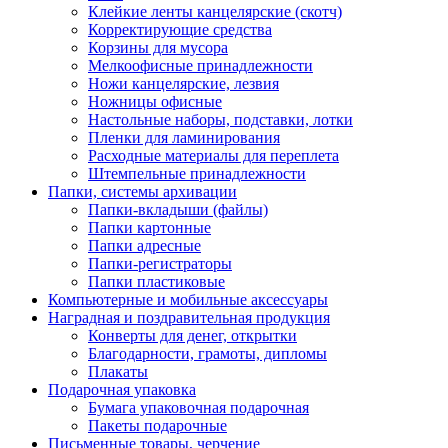
Клейкие ленты канцелярские (скотч)
Корректирующие средства
Корзины для мусора
Мелкоофисные принадлежности
Ножи канцелярские, лезвия
Ножницы офисные
Настольные наборы, подставки, лотки
Пленки для ламинирования
Расходные материалы для переплета
Штемпельные принадлежности
Папки, системы архивации
Папки-вкладыши (файлы)
Папки картонные
Папки адресные
Папки-регистраторы
Папки пластиковые
Компьютерные и мобильные аксессуары
Наградная и поздравительная продукция
Конверты для денег, открытки
Благодарности, грамоты, дипломы
Плакаты
Подарочная упаковка
Бумага упаковочная подарочная
Пакеты подарочные
Письменные товары, черчение