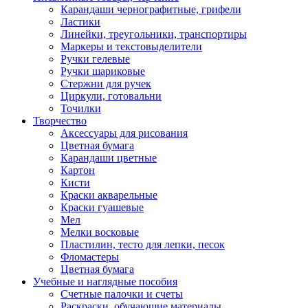
Карандаши чернографитные, грифели
Ластики
Линейки, треугольники, транспортиры
Маркеры и текстовыделители
Ручки гелевые
Ручки шариковые
Стержни для ручек
Циркули, готовальни
Точилки
Творчество
Аксессуары для рисования
Цветная бумага
Карандаши цветные
Картон
Кисти
Краски акварельные
Краски гуашевые
Мел
Мелки восковые
Пластилин, тесто для лепки, песок
Фломастеры
Цветная бумага
Учебные и наглядные пособия
Счетные палочки и счеты
Раскраски, обучающие материалы