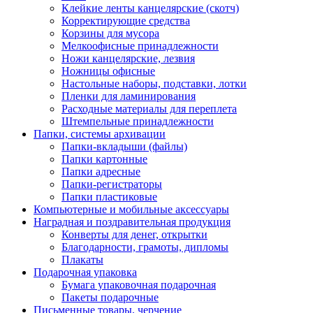
Клейкие ленты канцелярские (скотч)
Корректирующие средства
Корзины для мусора
Мелкоофисные принадлежности
Ножи канцелярские, лезвия
Ножницы офисные
Настольные наборы, подставки, лотки
Пленки для ламинирования
Расходные материалы для переплета
Штемпельные принадлежности
Папки, системы архивации
Папки-вкладыши (файлы)
Папки картонные
Папки адресные
Папки-регистраторы
Папки пластиковые
Компьютерные и мобильные аксессуары
Наградная и поздравительная продукция
Конверты для денег, открытки
Благодарности, грамоты, дипломы
Плакаты
Подарочная упаковка
Бумага упаковочная подарочная
Пакеты подарочные
Письменные товары, черчение