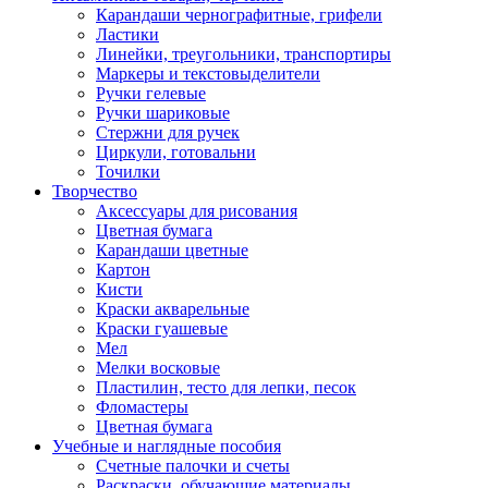
Карандаши чернографитные, грифели
Ластики
Линейки, треугольники, транспортиры
Маркеры и текстовыделители
Ручки гелевые
Ручки шариковые
Стержни для ручек
Циркули, готовальни
Точилки
Творчество
Аксессуары для рисования
Цветная бумага
Карандаши цветные
Картон
Кисти
Краски акварельные
Краски гуашевые
Мел
Мелки восковые
Пластилин, тесто для лепки, песок
Фломастеры
Цветная бумага
Учебные и наглядные пособия
Счетные палочки и счеты
Раскраски, обучающие материалы