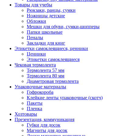
Товары для учебы
Рюкзаки, ранцы, сумки
Ножницы детские
Обложки
Мешки для обуви, сумки-шопперы
Папки школьные
Пеналы
Закладки для книг
Этикетки самоклеящиеся, ценники
Ценники
Этикетки самоклеящиеся
Чековая термолента
Термолента 57 мм
Термолента 80 мм
Диаметровая термолента
Упаковочные материалы
Гофрокороба
Клейкие ленты упаковочные (скотч)
Пакеты
Пленка
Хозтовары
Презентация, коммуникация
Губки для досок
Магниты для досок
Доски магнитно-маркерные