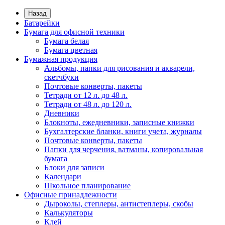
Назад
Батарейки
Бумага для офисной техники
Бумага белая
Бумага цветная
Бумажная продукция
Альбомы, папки для рисования и акварели,
скетчбуки
Почтовые конверты, пакеты
Тетради от 12 л. до 48 л.
Тетради от 48 л. до 120 л.
Дневники
Блокноты, ежедневники, записные книжки
Бухгалтерские бланки, книги учета, журналы
Почтовые конверты, пакеты
Папки для черчения, ватманы, копировальная
бумага
Блоки для записи
Календари
Школьное планирование
Офисные принадлежности
Дыроколы, степлеры, антистеплеры, скобы
Калькуляторы
Клей