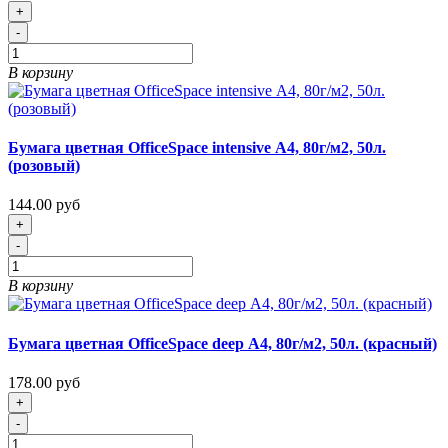
+
-
В корзину
Бумага цветная OfficeSpace intensive А4, 80г/м2, 50л.
(розовый)
144.00 руб
+
-
В корзину
Бумага цветная OfficeSpace deep А4, 80г/м2, 50л. (красный)
178.00 руб
+
-