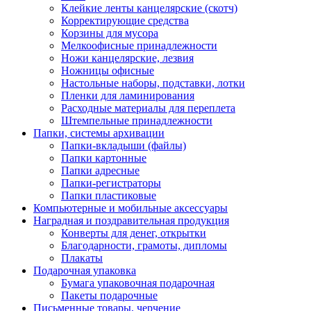
Клейкие ленты канцелярские (скотч)
Корректирующие средства
Корзины для мусора
Мелкоофисные принадлежности
Ножи канцелярские, лезвия
Ножницы офисные
Настольные наборы, подставки, лотки
Пленки для ламинирования
Расходные материалы для переплета
Штемпельные принадлежности
Папки, системы архивации
Папки-вкладыши (файлы)
Папки картонные
Папки адресные
Папки-регистраторы
Папки пластиковые
Компьютерные и мобильные аксессуары
Наградная и поздравительная продукция
Конверты для денег, открытки
Благодарности, грамоты, дипломы
Плакаты
Подарочная упаковка
Бумага упаковочная подарочная
Пакеты подарочные
Письменные товары, черчение