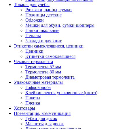
Товары для учебы
Рюкзаки, ранцы, сумки
Ножницы детские
Обложки
Мешки для обуви, сумки-шопперы
Папки школьные
Пеналы
Закладки для книг
Этикетки самоклеящиеся, ценники
Ценники
Этикетки самоклеящиеся
Чековая термолента
Термолента 57 мм
Термолента 80 мм
Диаметровая термолента
Упаковочные материалы
Гофрокороба
Клейкие ленты упаковочные (скотч)
Пакеты
Пленка
Хозтовары
Презентация, коммуникация
Губки для досок
Магниты для досок
Доски магнитно-маркерные