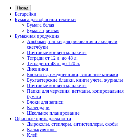
Назад
Батарейки
Бумага для офисной техники
Бумага белая
Бумага цветная
Бумажная продукция
Альбомы, папки для рисования и акварели,
скетчбуки
Почтовые конверты, пакеты
Тетради от 12 л. до 48 л.
Тетради от 48 л. до 120 л.
Дневники
Блокноты, ежедневники, записные книжки
Бухгалтерские бланки, книги учета, журналы
Почтовые конверты, пакеты
Папки для черчения, ватманы, копировальная
бумага
Блоки для записи
Календари
Школьное планирование
Офисные принадлежности
Дыроколы, степлеры, антистеплеры, скобы
Калькуляторы
Клей