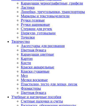
Карандаши чернографитные, грифели
Ластики
Линейки, треугольники, транспортиры
Маркеры и текстовыделители
Ручки гелевые
Ручки шариковые
Стержни для ручек
Циркули, готовальни
Точилки
Творчество
Аксессуары для рисования
Цветная бумага
Карандаши цветные
Картон
Кисти
Краски акварельные
Краски гуашевые
Мел
Мелки восковые
Пластилин, тесто для лепки, песок
Фломастеры
Цветная бумага
Учебные и наглядные пособия
Счетные палочки и счеты
Раскраски, обучающие материалы