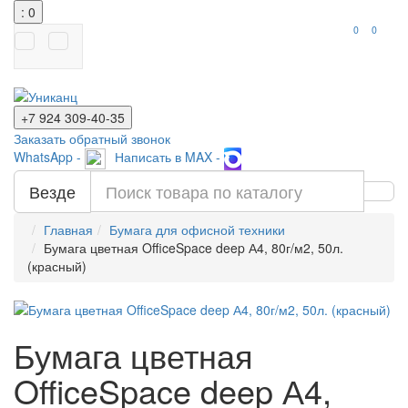
: 0
0
0
+7 924
309-40-35
Заказать обратный звонок
WhatsApp -
Написать в MAX -
Везде
Главная
Бумага для офисной техники
Бумага цветная OfficeSpace deep А4, 80г/м2, 50л.
(красный)
Бумага цветная
OfficeSpace deep А4,