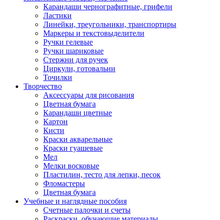
Карандаши чернографитные, грифели
Ластики
Линейки, треугольники, транспортиры
Маркеры и текстовыделители
Ручки гелевые
Ручки шариковые
Стержни для ручек
Циркули, готовальни
Точилки
Творчество
Аксессуары для рисования
Цветная бумага
Карандаши цветные
Картон
Кисти
Краски акварельные
Краски гуашевые
Мел
Мелки восковые
Пластилин, тесто для лепки, песок
Фломастеры
Цветная бумага
Учебные и наглядные пособия
Счетные палочки и счеты
Раскраски, обучающие материалы