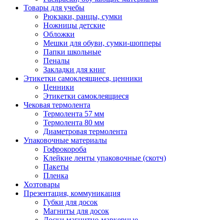
Товары для учебы
Рюкзаки, ранцы, сумки
Ножницы детские
Обложки
Мешки для обуви, сумки-шопперы
Папки школьные
Пеналы
Закладки для книг
Этикетки самоклеящиеся, ценники
Ценники
Этикетки самоклеящиеся
Чековая термолента
Термолента 57 мм
Термолента 80 мм
Диаметровая термолента
Упаковочные материалы
Гофрокороба
Клейкие ленты упаковочные (скотч)
Пакеты
Пленка
Хозтовары
Презентация, коммуникация
Губки для досок
Магниты для досок
Доски магнитно-маркерные