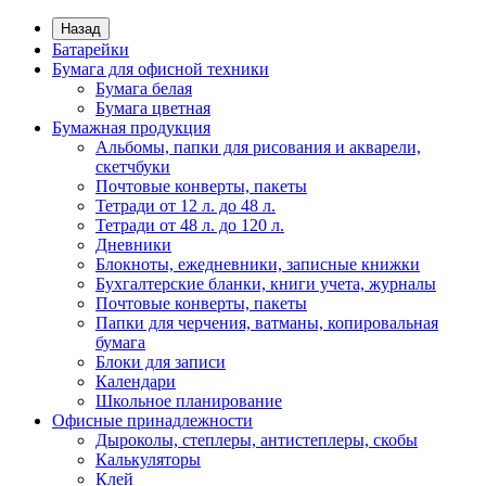
Назад
Батарейки
Бумага для офисной техники
Бумага белая
Бумага цветная
Бумажная продукция
Альбомы, папки для рисования и акварели,
скетчбуки
Почтовые конверты, пакеты
Тетради от 12 л. до 48 л.
Тетради от 48 л. до 120 л.
Дневники
Блокноты, ежедневники, записные книжки
Бухгалтерские бланки, книги учета, журналы
Почтовые конверты, пакеты
Папки для черчения, ватманы, копировальная
бумага
Блоки для записи
Календари
Школьное планирование
Офисные принадлежности
Дыроколы, степлеры, антистеплеры, скобы
Калькуляторы
Клей