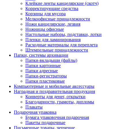
Клейкие ленты канцелярские (скотч)
Корректирующие средства
Корзины для мусора
Мелкоофисные принадлежности
Ножи канцелярские, лезвия
Ножницы офисные
Настольные наборы, подставки, лотки
Пленки для ламинирования
Расходные материалы для переплета
Штемпельные принадлежности
Папки, системы архивации
Папки-вкладыши (файлы)
Папки картонные
Папки адресные
Папки-регистраторы
Папки пластиковые
Компьютерные и мобильные аксессуары
Наградная и поздравительная продукция
Конверты для денег, открытки
Благодарности, грамоты, дипломы
Плакаты
Подарочная упаковка
Бумага упаковочная подарочная
Пакеты подарочные
Письменные товары, черчение