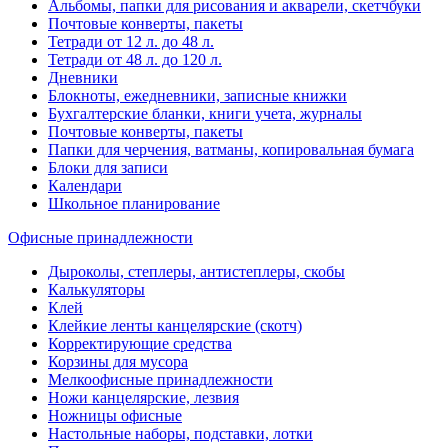
Альбомы, папки для рисования и акварели, скетчбуки
Почтовые конверты, пакеты
Тетради от 12 л. до 48 л.
Тетради от 48 л. до 120 л.
Дневники
Блокноты, ежедневники, записные книжки
Бухгалтерские бланки, книги учета, журналы
Почтовые конверты, пакеты
Папки для черчения, ватманы, копировальная бумага
Блоки для записи
Календари
Школьное планирование
Офисные принадлежности
Дыроколы, степлеры, антистеплеры, скобы
Калькуляторы
Клей
Клейкие ленты канцелярские (скотч)
Корректирующие средства
Корзины для мусора
Мелкоофисные принадлежности
Ножи канцелярские, лезвия
Ножницы офисные
Настольные наборы, подставки, лотки