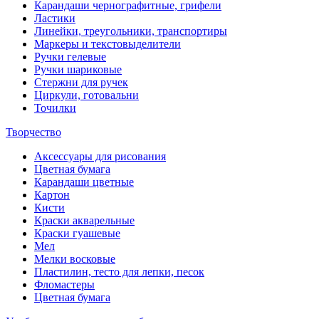
Карандаши чернографитные, грифели
Ластики
Линейки, треугольники, транспортиры
Маркеры и текстовыделители
Ручки гелевые
Ручки шариковые
Стержни для ручек
Циркули, готовальни
Точилки
Творчество
Аксессуары для рисования
Цветная бумага
Карандаши цветные
Картон
Кисти
Краски акварельные
Краски гуашевые
Мел
Мелки восковые
Пластилин, тесто для лепки, песок
Фломастеры
Цветная бумага