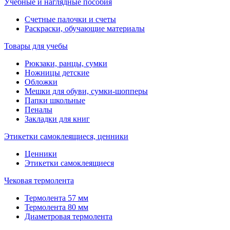
Учебные и наглядные пособия
Счетные палочки и счеты
Раскраски, обучающие материалы
Товары для учебы
Рюкзаки, ранцы, сумки
Ножницы детские
Обложки
Мешки для обуви, сумки-шопперы
Папки школьные
Пеналы
Закладки для книг
Этикетки самоклеящиеся, ценники
Ценники
Этикетки самоклеящиеся
Чековая термолента
Термолента 57 мм
Термолента 80 мм
Диаметровая термолента