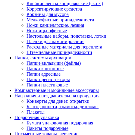
Клейкие ленты канцелярские (скотч)
Корректирующие средства
Корзины для мусора
Мелкоофисные принадлежности
Ножи канцелярские, лезвия
Ножницы офисные
Настольные наборы, подставки, лотки
Пленки для ламинирования
Расходные материалы для переплета
Штемпельные принадлежности
Папки, системы архивации
Папки-вкладыши (файлы)
Папки картонные
Папки адресные
Папки-регистраторы
Папки пластиковые
Компьютерные и мобильные аксессуары
Наградная и поздравительная продукция
Конверты для денег, открытки
Благодарности, грамоты, дипломы
Плакаты
Подарочная упаковка
Бумага упаковочная подарочная
Пакеты подарочные
Письменные товары, черчение