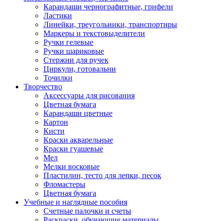
Карандаши чернографитные, грифели
Ластики
Линейки, треугольники, транспортиры
Маркеры и текстовыделители
Ручки гелевые
Ручки шариковые
Стержни для ручек
Циркули, готовальни
Точилки
Творчество
Аксессуары для рисования
Цветная бумага
Карандаши цветные
Картон
Кисти
Краски акварельные
Краски гуашевые
Мел
Мелки восковые
Пластилин, тесто для лепки, песок
Фломастеры
Цветная бумага
Учебные и наглядные пособия
Счетные палочки и счеты
Раскраски, обучающие материалы