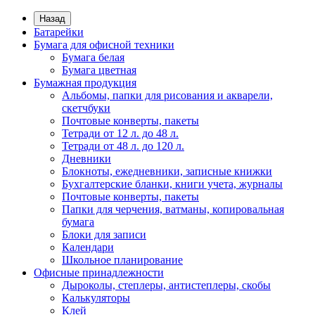
Назад
Батарейки
Бумага для офисной техники
Бумага белая
Бумага цветная
Бумажная продукция
Альбомы, папки для рисования и акварели,
скетчбуки
Почтовые конверты, пакеты
Тетради от 12 л. до 48 л.
Тетради от 48 л. до 120 л.
Дневники
Блокноты, ежедневники, записные книжки
Бухгалтерские бланки, книги учета, журналы
Почтовые конверты, пакеты
Папки для черчения, ватманы, копировальная
бумага
Блоки для записи
Календари
Школьное планирование
Офисные принадлежности
Дыроколы, степлеры, антистеплеры, скобы
Калькуляторы
Клей