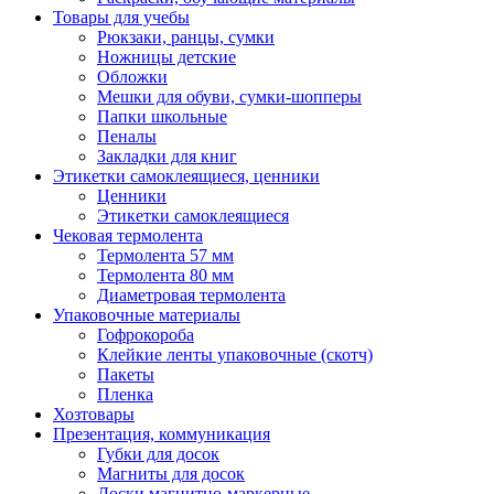
Товары для учебы
Рюкзаки, ранцы, сумки
Ножницы детские
Обложки
Мешки для обуви, сумки-шопперы
Папки школьные
Пеналы
Закладки для книг
Этикетки самоклеящиеся, ценники
Ценники
Этикетки самоклеящиеся
Чековая термолента
Термолента 57 мм
Термолента 80 мм
Диаметровая термолента
Упаковочные материалы
Гофрокороба
Клейкие ленты упаковочные (скотч)
Пакеты
Пленка
Хозтовары
Презентация, коммуникация
Губки для досок
Магниты для досок
Доски магнитно-маркерные