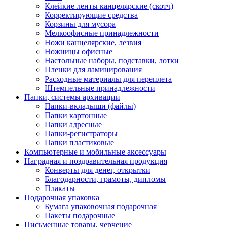
Клейкие ленты канцелярские (скотч)
Корректирующие средства
Корзины для мусора
Мелкоофисные принадлежности
Ножи канцелярские, лезвия
Ножницы офисные
Настольные наборы, подставки, лотки
Пленки для ламинирования
Расходные материалы для переплета
Штемпельные принадлежности
Папки, системы архивации
Папки-вкладыши (файлы)
Папки картонные
Папки адресные
Папки-регистраторы
Папки пластиковые
Компьютерные и мобильные аксессуары
Наградная и поздравительная продукция
Конверты для денег, открытки
Благодарности, грамоты, дипломы
Плакаты
Подарочная упаковка
Бумага упаковочная подарочная
Пакеты подарочные
Письменные товары, черчение