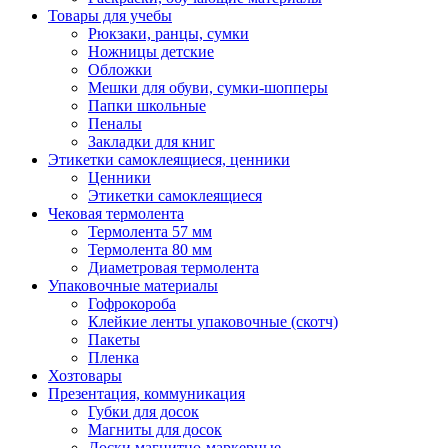
Товары для учебы
Рюкзаки, ранцы, сумки
Ножницы детские
Обложки
Мешки для обуви, сумки-шопперы
Папки школьные
Пеналы
Закладки для книг
Этикетки самоклеящиеся, ценники
Ценники
Этикетки самоклеящиеся
Чековая термолента
Термолента 57 мм
Термолента 80 мм
Диаметровая термолента
Упаковочные материалы
Гофрокороба
Клейкие ленты упаковочные (скотч)
Пакеты
Пленка
Хозтовары
Презентация, коммуникация
Губки для досок
Магниты для досок
Доски магнитно-маркерные