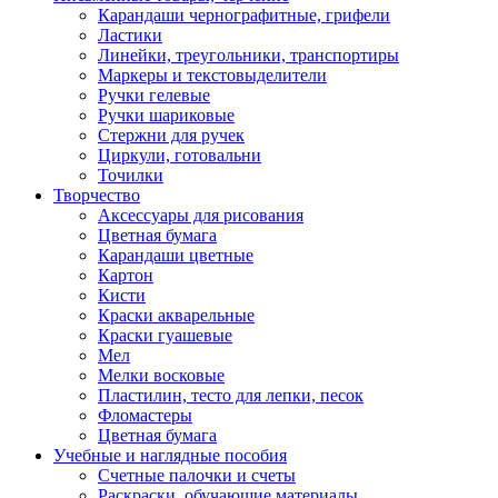
Карандаши чернографитные, грифели
Ластики
Линейки, треугольники, транспортиры
Маркеры и текстовыделители
Ручки гелевые
Ручки шариковые
Стержни для ручек
Циркули, готовальни
Точилки
Творчество
Аксессуары для рисования
Цветная бумага
Карандаши цветные
Картон
Кисти
Краски акварельные
Краски гуашевые
Мел
Мелки восковые
Пластилин, тесто для лепки, песок
Фломастеры
Цветная бумага
Учебные и наглядные пособия
Счетные палочки и счеты
Раскраски, обучающие материалы