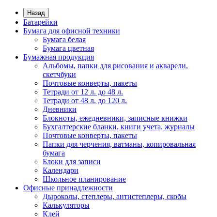
Назад
Батарейки
Бумага для офисной техники
Бумага белая
Бумага цветная
Бумажная продукция
Альбомы, папки для рисования и акварели,
скетчбуки
Почтовые конверты, пакеты
Тетради от 12 л. до 48 л.
Тетради от 48 л. до 120 л.
Дневники
Блокноты, ежедневники, записные книжки
Бухгалтерские бланки, книги учета, журналы
Почтовые конверты, пакеты
Папки для черчения, ватманы, копировальная
бумага
Блоки для записи
Календари
Школьное планирование
Офисные принадлежности
Дыроколы, степлеры, антистеплеры, скобы
Калькуляторы
Клей