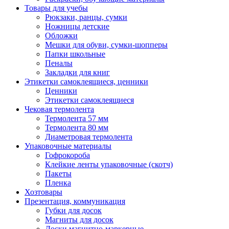
Товары для учебы
Рюкзаки, ранцы, сумки
Ножницы детские
Обложки
Мешки для обуви, сумки-шопперы
Папки школьные
Пеналы
Закладки для книг
Этикетки самоклеящиеся, ценники
Ценники
Этикетки самоклеящиеся
Чековая термолента
Термолента 57 мм
Термолента 80 мм
Диаметровая термолента
Упаковочные материалы
Гофрокороба
Клейкие ленты упаковочные (скотч)
Пакеты
Пленка
Хозтовары
Презентация, коммуникация
Губки для досок
Магниты для досок
Доски магнитно-маркерные