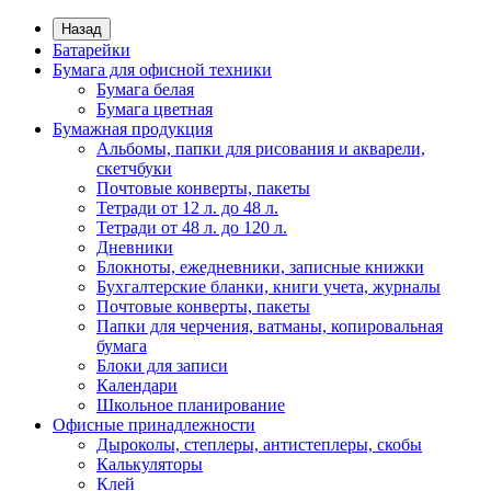
Назад
Батарейки
Бумага для офисной техники
Бумага белая
Бумага цветная
Бумажная продукция
Альбомы, папки для рисования и акварели,
скетчбуки
Почтовые конверты, пакеты
Тетради от 12 л. до 48 л.
Тетради от 48 л. до 120 л.
Дневники
Блокноты, ежедневники, записные книжки
Бухгалтерские бланки, книги учета, журналы
Почтовые конверты, пакеты
Папки для черчения, ватманы, копировальная
бумага
Блоки для записи
Календари
Школьное планирование
Офисные принадлежности
Дыроколы, степлеры, антистеплеры, скобы
Калькуляторы
Клей