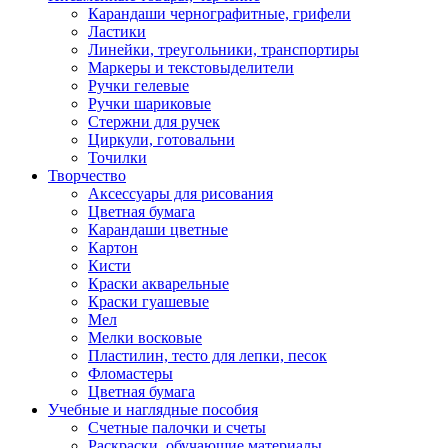
Карандаши чернографитные, грифели
Ластики
Линейки, треугольники, транспортиры
Маркеры и текстовыделители
Ручки гелевые
Ручки шариковые
Стержни для ручек
Циркули, готовальни
Точилки
Творчество
Аксессуары для рисования
Цветная бумага
Карандаши цветные
Картон
Кисти
Краски акварельные
Краски гуашевые
Мел
Мелки восковые
Пластилин, тесто для лепки, песок
Фломастеры
Цветная бумага
Учебные и наглядные пособия
Счетные палочки и счеты
Раскраски, обучающие материалы