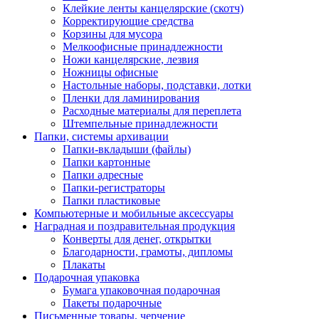
Клейкие ленты канцелярские (скотч)
Корректирующие средства
Корзины для мусора
Мелкоофисные принадлежности
Ножи канцелярские, лезвия
Ножницы офисные
Настольные наборы, подставки, лотки
Пленки для ламинирования
Расходные материалы для переплета
Штемпельные принадлежности
Папки, системы архивации
Папки-вкладыши (файлы)
Папки картонные
Папки адресные
Папки-регистраторы
Папки пластиковые
Компьютерные и мобильные аксессуары
Наградная и поздравительная продукция
Конверты для денег, открытки
Благодарности, грамоты, дипломы
Плакаты
Подарочная упаковка
Бумага упаковочная подарочная
Пакеты подарочные
Письменные товары, черчение