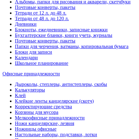
Альбомы, папки для рисования и акварели, скетчбуки
Почтовые конверты, пакеты
Тетради от 12 л. до 48 л.
Тетради от 48 л. до 120 л.
Дневники
Блокноты, ежедневники, записные книжки
Бухгалтерские бланки, книги учета, журналы
Почтовые конверты, пакеты
Папки для черчения, ватманы, копировальная бумага
Блоки для записи
Календари
Школьное планирование
Офисные принадлежности
Дыроколы, степлеры, антистеплеры, скобы
Калькуляторы
Клей
Клейкие ленты канцелярские (скотч)
Корректирующие средства
Корзины для мусора
Мелкоофисные принадлежности
Ножи канцелярские, лезвия
Ножницы офисные
Настольные наборы, подставки, лотки