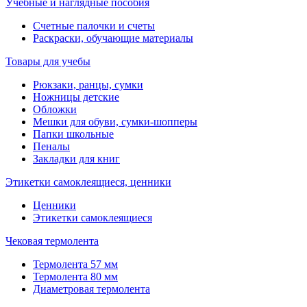
Учебные и наглядные пособия
Счетные палочки и счеты
Раскраски, обучающие материалы
Товары для учебы
Рюкзаки, ранцы, сумки
Ножницы детские
Обложки
Мешки для обуви, сумки-шопперы
Папки школьные
Пеналы
Закладки для книг
Этикетки самоклеящиеся, ценники
Ценники
Этикетки самоклеящиеся
Чековая термолента
Термолента 57 мм
Термолента 80 мм
Диаметровая термолента