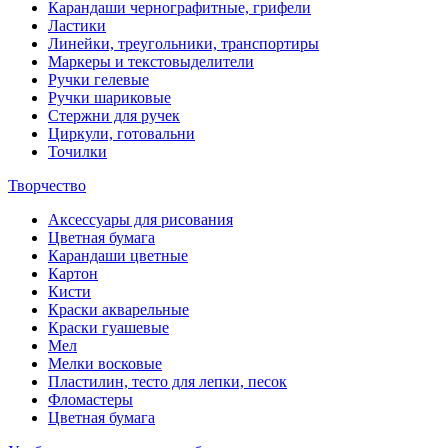
Карандаши чернографитные, грифели
Ластики
Линейки, треугольники, транспортиры
Маркеры и текстовыделители
Ручки гелевые
Ручки шариковые
Стержни для ручек
Циркули, готовальни
Точилки
Творчество
Аксессуары для рисования
Цветная бумага
Карандаши цветные
Картон
Кисти
Краски акварельные
Краски гуашевые
Мел
Мелки восковые
Пластилин, тесто для лепки, песок
Фломастеры
Цветная бумага