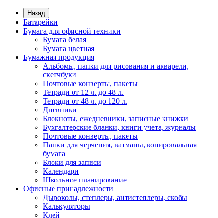
Назад
Батарейки
Бумага для офисной техники
Бумага белая
Бумага цветная
Бумажная продукция
Альбомы, папки для рисования и акварели,
скетчбуки
Почтовые конверты, пакеты
Тетради от 12 л. до 48 л.
Тетради от 48 л. до 120 л.
Дневники
Блокноты, ежедневники, записные книжки
Бухгалтерские бланки, книги учета, журналы
Почтовые конверты, пакеты
Папки для черчения, ватманы, копировальная
бумага
Блоки для записи
Календари
Школьное планирование
Офисные принадлежности
Дыроколы, степлеры, антистеплеры, скобы
Калькуляторы
Клей