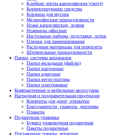
Клейкие ленты канцелярские (скотч)
Корректирующие средства
Корзины для мусора
Мелкоофисные принадлежности
Ножи канцелярские, лезвия
Ножницы офисные
Настольные наборы, подставки, лотки
Пленки для ламинирования
Расходные материалы для переплета
Штемпельные принадлежности
Папки, системы архивации
Папки-вкладыши (файлы)
Папки картонные
Папки адресные
Папки-регистраторы
Папки пластиковые
Компьютерные и мобильные аксессуары
Наградная и поздравительная продукция
Конверты для денег, открытки
Благодарности, грамоты, дипломы
Плакаты
Подарочная упаковка
Бумага упаковочная подарочная
Пакеты подарочные
Письменные товары, черчение