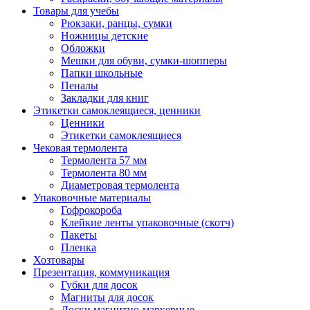
Товары для учебы
Рюкзаки, ранцы, сумки
Ножницы детские
Обложки
Мешки для обуви, сумки-шопперы
Папки школьные
Пеналы
Закладки для книг
Этикетки самоклеящиеся, ценники
Ценники
Этикетки самоклеящиеся
Чековая термолента
Термолента 57 мм
Термолента 80 мм
Диаметровая термолента
Упаковочные материалы
Гофрокороба
Клейкие ленты упаковочные (скотч)
Пакеты
Пленка
Хозтовары
Презентация, коммуникация
Губки для досок
Магниты для досок
Доски магнитно-маркерные