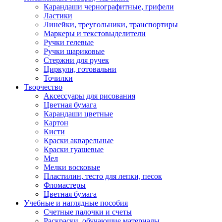
Карандаши чернографитные, грифели
Ластики
Линейки, треугольники, транспортиры
Маркеры и текстовыделители
Ручки гелевые
Ручки шариковые
Стержни для ручек
Циркули, готовальни
Точилки
Творчество
Аксессуары для рисования
Цветная бумага
Карандаши цветные
Картон
Кисти
Краски акварельные
Краски гуашевые
Мел
Мелки восковые
Пластилин, тесто для лепки, песок
Фломастеры
Цветная бумага
Учебные и наглядные пособия
Счетные палочки и счеты
Раскраски, обучающие материалы