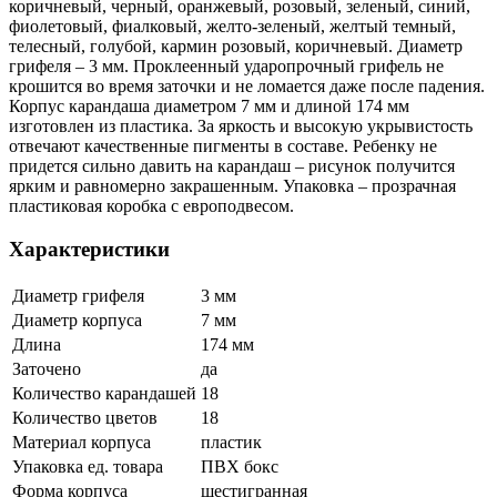
коричневый, черный, оранжевый, розовый, зеленый, синий,
фиолетовый, фиалковый, желто-зеленый, желтый темный,
телесный, голубой, кармин розовый, коричневый. Диаметр
грифеля – 3 мм. Проклеенный ударопрочный грифель не
крошится во время заточки и не ломается даже после падения.
Корпус карандаша диаметром 7 мм и длиной 174 мм
изготовлен из пластика. За яркость и высокую укрывистость
отвечают качественные пигменты в составе. Ребенку не
придется сильно давить на карандаш – рисунок получится
ярким и равномерно закрашенным. Упаковка – прозрачная
пластиковая коробка с европодвесом.
Характеристики
Диаметр грифеля
3 мм
Диаметр корпуса
7 мм
Длина
174 мм
Заточено
да
Количество карандашей
18
Количество цветов
18
Материал корпуса
пластик
Упаковка ед. товара
ПВХ бокс
Форма корпуса
шестигранная