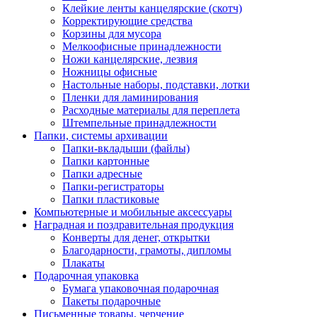
Клейкие ленты канцелярские (скотч)
Корректирующие средства
Корзины для мусора
Мелкоофисные принадлежности
Ножи канцелярские, лезвия
Ножницы офисные
Настольные наборы, подставки, лотки
Пленки для ламинирования
Расходные материалы для переплета
Штемпельные принадлежности
Папки, системы архивации
Папки-вкладыши (файлы)
Папки картонные
Папки адресные
Папки-регистраторы
Папки пластиковые
Компьютерные и мобильные аксессуары
Наградная и поздравительная продукция
Конверты для денег, открытки
Благодарности, грамоты, дипломы
Плакаты
Подарочная упаковка
Бумага упаковочная подарочная
Пакеты подарочные
Письменные товары, черчение