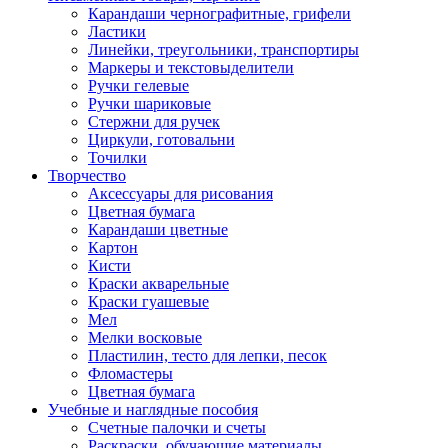
Карандаши чернографитные, грифели
Ластики
Линейки, треугольники, транспортиры
Маркеры и текстовыделители
Ручки гелевые
Ручки шариковые
Стержни для ручек
Циркули, готовальни
Точилки
Творчество
Аксессуары для рисования
Цветная бумага
Карандаши цветные
Картон
Кисти
Краски акварельные
Краски гуашевые
Мел
Мелки восковые
Пластилин, тесто для лепки, песок
Фломастеры
Цветная бумага
Учебные и наглядные пособия
Счетные палочки и счеты
Раскраски, обучающие материалы