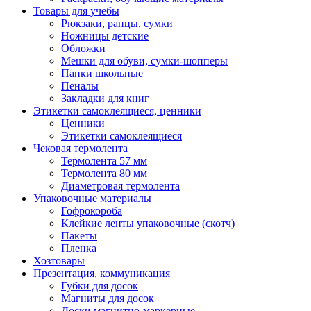
Товары для учебы
Рюкзаки, ранцы, сумки
Ножницы детские
Обложки
Мешки для обуви, сумки-шопперы
Папки школьные
Пеналы
Закладки для книг
Этикетки самоклеящиеся, ценники
Ценники
Этикетки самоклеящиеся
Чековая термолента
Термолента 57 мм
Термолента 80 мм
Диаметровая термолента
Упаковочные материалы
Гофрокороба
Клейкие ленты упаковочные (скотч)
Пакеты
Пленка
Хозтовары
Презентация, коммуникация
Губки для досок
Магниты для досок
Доски магнитно-маркерные