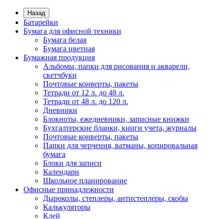
Назад
Батарейки
Бумага для офисной техники
Бумага белая
Бумага цветная
Бумажная продукция
Альбомы, папки для рисования и акварели,
скетчбуки
Почтовые конверты, пакеты
Тетради от 12 л. до 48 л.
Тетради от 48 л. до 120 л.
Дневники
Блокноты, ежедневники, записные книжки
Бухгалтерские бланки, книги учета, журналы
Почтовые конверты, пакеты
Папки для черчения, ватманы, копировальная
бумага
Блоки для записи
Календари
Школьное планирование
Офисные принадлежности
Дыроколы, степлеры, антистеплеры, скобы
Калькуляторы
Клей