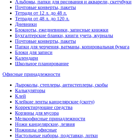
Альбомы, папки для рисования и акварели, скетчбуки
Почтовые конверты, пакеты
Тетради от 12 л. до 48 л.
Тетради от 48 л. до 120 л.
Дневники
Блокноты, ежедневники, записные книжки
Бухгалтерские бланки, книги учета, журналы
Почтовые конверты, пакеты
Папки для черчения, ватманы, копировальная бумага
Блоки для записи
Календари
Школьное планирование
Офисные принадлежности
Дыроколы, степлеры, антистеплеры, скобы
Калькуляторы
Клей
Клейкие ленты канцелярские (скотч)
Корректирующие средства
Корзины для мусора
Мелкоофисные принадлежности
Ножи канцелярские, лезвия
Ножницы офисные
Настольные наборы, подставки, лотки