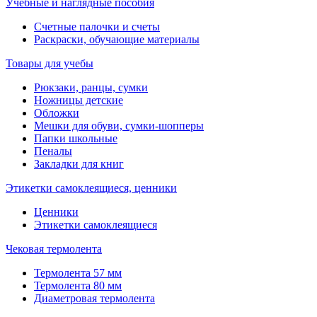
Учебные и наглядные пособия
Счетные палочки и счеты
Раскраски, обучающие материалы
Товары для учебы
Рюкзаки, ранцы, сумки
Ножницы детские
Обложки
Мешки для обуви, сумки-шопперы
Папки школьные
Пеналы
Закладки для книг
Этикетки самоклеящиеся, ценники
Ценники
Этикетки самоклеящиеся
Чековая термолента
Термолента 57 мм
Термолента 80 мм
Диаметровая термолента