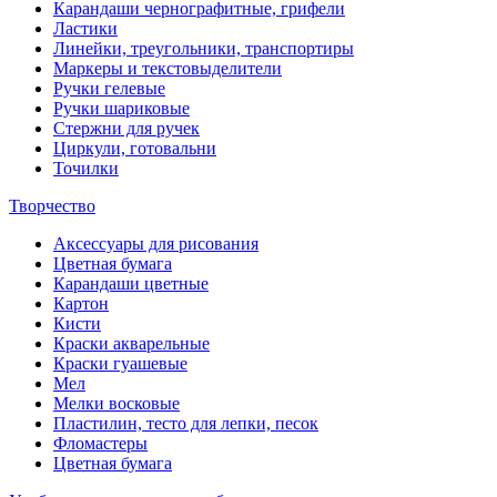
Карандаши чернографитные, грифели
Ластики
Линейки, треугольники, транспортиры
Маркеры и текстовыделители
Ручки гелевые
Ручки шариковые
Стержни для ручек
Циркули, готовальни
Точилки
Творчество
Аксессуары для рисования
Цветная бумага
Карандаши цветные
Картон
Кисти
Краски акварельные
Краски гуашевые
Мел
Мелки восковые
Пластилин, тесто для лепки, песок
Фломастеры
Цветная бумага