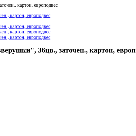
точен., картон, европодвес
рушки", 36цв., заточен., картон, европ