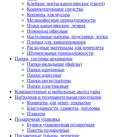
Клейкие ленты канцелярские (скотч)
Корректирующие средства
Корзины для мусора
Мелкоофисные принадлежности
Ножи канцелярские, лезвия
Ножницы офисные
Настольные наборы, подставки, лотки
Пленки для ламинирования
Расходные материалы для переплета
Штемпельные принадлежности
Папки, системы архивации
Папки-вкладыши (файлы)
Папки картонные
Папки адресные
Папки-регистраторы
Папки пластиковые
Компьютерные и мобильные аксессуары
Наградная и поздравительная продукция
Конверты для денег, открытки
Благодарности, грамоты, дипломы
Плакаты
Подарочная упаковка
Бумага упаковочная подарочная
Пакеты подарочные
Письменные товары, черчение