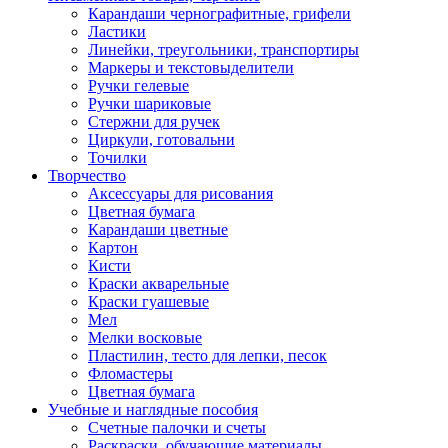
Карандаши чернографитные, грифели
Ластики
Линейки, треугольники, транспортиры
Маркеры и текстовыделители
Ручки гелевые
Ручки шариковые
Стержни для ручек
Циркули, готовальни
Точилки
Творчество
Аксессуары для рисования
Цветная бумага
Карандаши цветные
Картон
Кисти
Краски акварельные
Краски гуашевые
Мел
Мелки восковые
Пластилин, тесто для лепки, песок
Фломастеры
Цветная бумага
Учебные и наглядные пособия
Счетные палочки и счеты
Раскраски, обучающие материалы