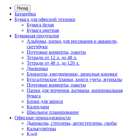
Назад
Батарейки
Бумага для офисной техники
Бумага белая
Бумага цветная
Бумажная продукция
Альбомы, папки для рисования и акварели,
скетчбуки
Почтовые конверты, пакеты
Тетради от 12 л. до 48 л.
Тетради от 48 л. до 120 л.
Дневники
Блокноты, ежедневники, записные книжки
Бухгалтерские бланки, книги учета, журналы
Почтовые конверты, пакеты
Папки для черчения, ватманы, копировальная
бумага
Блоки для записи
Календари
Школьное планирование
Офисные принадлежности
Дыроколы, степлеры, антистеплеры, скобы
Калькуляторы
Клей