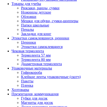
Товары для учебы
Рюкзаки, ранцы, сумки
Ножницы детские
Обложки
Мешки для обуви, сумки-шопперы
Папки школьные
Пеналы
Закладки для книг
Этикетки самоклеящиеся, ценники
Ценники
Этикетки самоклеящиеся
Чековая термолента
Термолента 57 мм
Термолента 80 мм
Диаметровая термолента
Упаковочные материалы
Гофрокороба
Клейкие ленты упаковочные (скотч)
Пакеты
Пленка
Хозтовары
Презентация, коммуникация
Губки для досок
Магниты для досок
Доски магнитно-маркерные