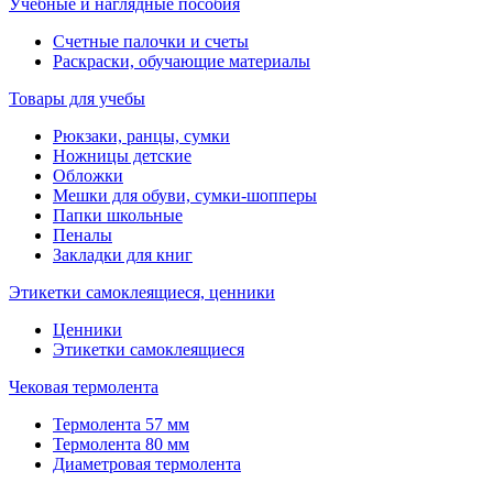
Учебные и наглядные пособия
Счетные палочки и счеты
Раскраски, обучающие материалы
Товары для учебы
Рюкзаки, ранцы, сумки
Ножницы детские
Обложки
Мешки для обуви, сумки-шопперы
Папки школьные
Пеналы
Закладки для книг
Этикетки самоклеящиеся, ценники
Ценники
Этикетки самоклеящиеся
Чековая термолента
Термолента 57 мм
Термолента 80 мм
Диаметровая термолента