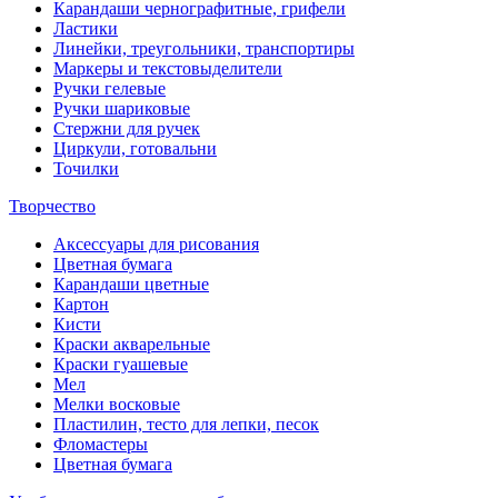
Карандаши чернографитные, грифели
Ластики
Линейки, треугольники, транспортиры
Маркеры и текстовыделители
Ручки гелевые
Ручки шариковые
Стержни для ручек
Циркули, готовальни
Точилки
Творчество
Аксессуары для рисования
Цветная бумага
Карандаши цветные
Картон
Кисти
Краски акварельные
Краски гуашевые
Мел
Мелки восковые
Пластилин, тесто для лепки, песок
Фломастеры
Цветная бумага