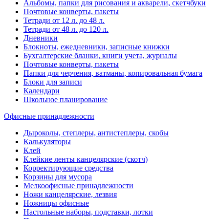
Альбомы, папки для рисования и акварели, скетчбуки
Почтовые конверты, пакеты
Тетради от 12 л. до 48 л.
Тетради от 48 л. до 120 л.
Дневники
Блокноты, ежедневники, записные книжки
Бухгалтерские бланки, книги учета, журналы
Почтовые конверты, пакеты
Папки для черчения, ватманы, копировальная бумага
Блоки для записи
Календари
Школьное планирование
Офисные принадлежности
Дыроколы, степлеры, антистеплеры, скобы
Калькуляторы
Клей
Клейкие ленты канцелярские (скотч)
Корректирующие средства
Корзины для мусора
Мелкоофисные принадлежности
Ножи канцелярские, лезвия
Ножницы офисные
Настольные наборы, подставки, лотки