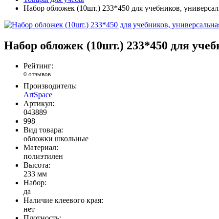
Набор обложек (10шт.) 233*450 для учебников, универсал
Набор обложек (10шт.) 233*450 для уче
Рейтинг:
0 отзывов
Производитель:
ArtSpace
Артикул:
043889
998
Вид товара:
обложки школьные
Материал:
полиэтилен
Высота:
233 мм
Набор:
да
Наличие клеевого края:
нет
Плотность: