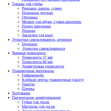
Товары для учебы
Рюкзаки, ранцы, сумки
Ножницы детские
Обложки
Мешки для обуви, сумки-шопперы
Папки школьные
Пеналы
Закладки для книг
Этикетки самоклеящиеся, ценники
Ценники
Этикетки самоклеящиеся
Чековая термолента
Термолента 57 мм
Термолента 80 мм
Диаметровая термолента
Упаковочные материалы
Гофрокороба
Клейкие ленты упаковочные (скотч)
Пакеты
Пленка
Хозтовары
Презентация, коммуникация
Губки для досок
Магниты для досок
Доски магнитно-маркерные