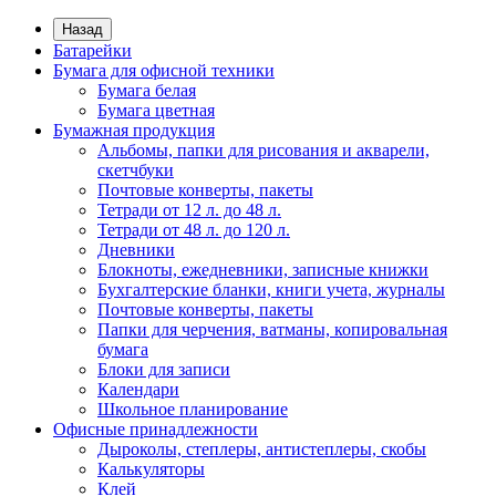
Назад
Батарейки
Бумага для офисной техники
Бумага белая
Бумага цветная
Бумажная продукция
Альбомы, папки для рисования и акварели,
скетчбуки
Почтовые конверты, пакеты
Тетради от 12 л. до 48 л.
Тетради от 48 л. до 120 л.
Дневники
Блокноты, ежедневники, записные книжки
Бухгалтерские бланки, книги учета, журналы
Почтовые конверты, пакеты
Папки для черчения, ватманы, копировальная
бумага
Блоки для записи
Календари
Школьное планирование
Офисные принадлежности
Дыроколы, степлеры, антистеплеры, скобы
Калькуляторы
Клей