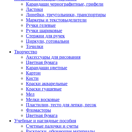
Карандаши чернографитные, грифели
Ластики
Линейки, треугольники, транспортиры
Маркеры и текстовыделители
Ручки гелевые
Ручки шариковые
Стержни для ручек
Циркули, готовальни
Точилки
Творчество
Аксессуары для рисования
Цветная бумага
Карандаши цветные
Картон
Кисти
Краски акварельные
Краски гуашевые
Мел
Мелки восковые
Пластилин, тесто для лепки, песок
Фломастеры
Цветная бумага
Учебные и наглядные пособия
Счетные палочки и счеты
Раскраски, обучающие материалы