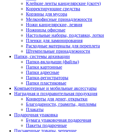
Клейкие ленты канцелярские (скотч)
Корректирующие средства
Корзины для мусора
Мелкоофисные принадлежности
Ножи канцелярские, лезвия
Ножницы офисные
Настольные наборы, подставки, лотки
Пленки для ламинирования
Расходные материалы для переплета
Штемпельные принадлежности
Папки, системы архивации
Папки-вкладыши (файлы)
Папки картонные
Папки адресные
Папки-регистраторы
Папки пластиковые
Компьютерные и мобильные аксессуары
Наградная и поздравительная продукция
Конверты для денег, открытки
Благодарности, грамоты, дипломы
Плакаты
Подарочная упаковка
Бумага упаковочная подарочная
Пакеты подарочные
Письменные товары, черчение