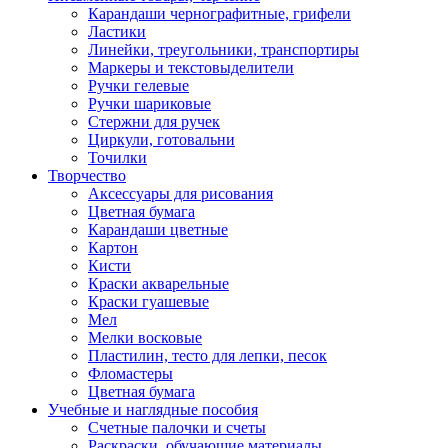
Карандаши чернографитные, грифели
Ластики
Линейки, треугольники, транспортиры
Маркеры и текстовыделители
Ручки гелевые
Ручки шариковые
Стержни для ручек
Циркули, готовальни
Точилки
Творчество
Аксессуары для рисования
Цветная бумага
Карандаши цветные
Картон
Кисти
Краски акварельные
Краски гуашевые
Мел
Мелки восковые
Пластилин, тесто для лепки, песок
Фломастеры
Цветная бумага
Учебные и наглядные пособия
Счетные палочки и счеты
Раскраски, обучающие материалы