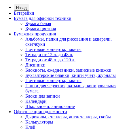
Назад
Батарейки
Бумага для офисной техники
Бумага белая
Бумага цветная
Бумажная продукция
Альбомы, папки для рисования и акварели,
скетчбуки
Почтовые конверты, пакеты
Тетради от 12 л. до 48 л.
Тетради от 48 л. до 120 л.
Дневники
Блокноты, ежедневники, записные книжки
Бухгалтерские бланки, книги учета, журналы
Почтовые конверты, пакеты
Папки для черчения, ватманы, копировальная
бумага
Блоки для записи
Календари
Школьное планирование
Офисные принадлежности
Дыроколы, степлеры, антистеплеры, скобы
Калькуляторы
Клей