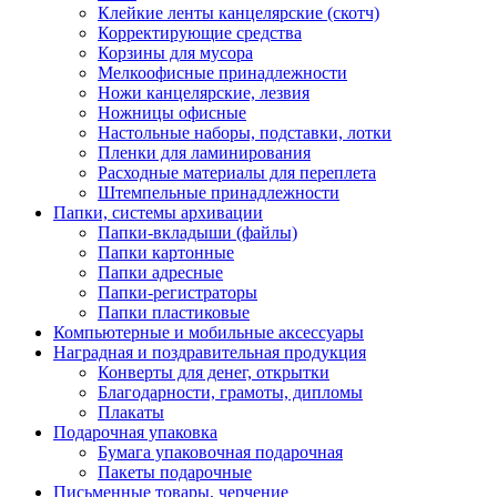
Клейкие ленты канцелярские (скотч)
Корректирующие средства
Корзины для мусора
Мелкоофисные принадлежности
Ножи канцелярские, лезвия
Ножницы офисные
Настольные наборы, подставки, лотки
Пленки для ламинирования
Расходные материалы для переплета
Штемпельные принадлежности
Папки, системы архивации
Папки-вкладыши (файлы)
Папки картонные
Папки адресные
Папки-регистраторы
Папки пластиковые
Компьютерные и мобильные аксессуары
Наградная и поздравительная продукция
Конверты для денег, открытки
Благодарности, грамоты, дипломы
Плакаты
Подарочная упаковка
Бумага упаковочная подарочная
Пакеты подарочные
Письменные товары, черчение