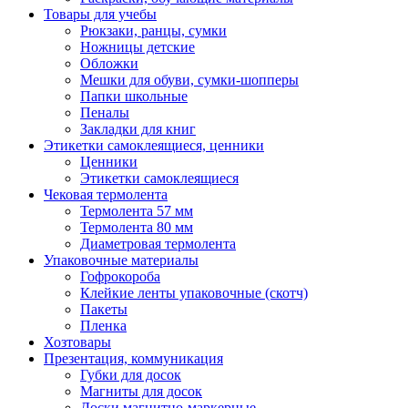
Товары для учебы
Рюкзаки, ранцы, сумки
Ножницы детские
Обложки
Мешки для обуви, сумки-шопперы
Папки школьные
Пеналы
Закладки для книг
Этикетки самоклеящиеся, ценники
Ценники
Этикетки самоклеящиеся
Чековая термолента
Термолента 57 мм
Термолента 80 мм
Диаметровая термолента
Упаковочные материалы
Гофрокороба
Клейкие ленты упаковочные (скотч)
Пакеты
Пленка
Хозтовары
Презентация, коммуникация
Губки для досок
Магниты для досок
Доски магнитно-маркерные