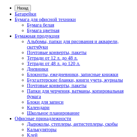
Назад
Батарейки
Бумага для офисной техники
Бумага белая
Бумага цветная
Бумажная продукция
Альбомы, папки для рисования и акварели,
скетчбуки
Почтовые конверты, пакеты
Тетради от 12 л. до 48 л.
Тетради от 48 л. до 120 л.
Дневники
Блокноты, ежедневники, записные книжки
Бухгалтерские бланки, книги учета, журналы
Почтовые конверты, пакеты
Папки для черчения, ватманы, копировальная
бумага
Блоки для записи
Календари
Школьное планирование
Офисные принадлежности
Дыроколы, степлеры, антистеплеры, скобы
Калькуляторы
Клей