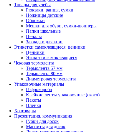
Товары для учебы
Рюкзаки, ранцы, сумки
Ножницы детские
Обложки
Мешки для обуви, сумки-шопперы
Папки школьные
Пеналы
Закладки для книг
Этикетки самоклеящиеся, ценники
Ценники
Этикетки самоклеящиеся
Чековая термолента
Термолента 57 мм
Термолента 80 мм
Диаметровая термолента
Упаковочные материалы
Гофрокороба
Клейкие ленты упаковочные (скотч)
Пакеты
Пленка
Хозтовары
Презентация, коммуникация
Губки для досок
Магниты для досок
Доски магнитно-маркерные