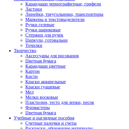
Карандаши чернографитные, грифели
Ластики
Линейки, треугольники, транспортиры
Маркеры и текстовыделители
Ручки гелевые
Ручки шариковые
Стержни для ручек
Циркули, готовальни
Точилки
Творчество
Аксессуары для рисования
Цветная бумага
Карандаши цветные
Картон
Кисти
Краски акварельные
Краски гуашевые
Мел
Мелки восковые
Пластилин, тесто для лепки, песок
Фломастеры
Цветная бумага
Учебные и наглядные пособия
Счетные палочки и счеты
Раскраски, обучающие материалы