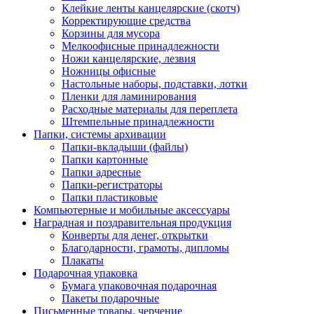
Клейкие ленты канцелярские (скотч)
Корректирующие средства
Корзины для мусора
Мелкоофисные принадлежности
Ножи канцелярские, лезвия
Ножницы офисные
Настольные наборы, подставки, лотки
Пленки для ламинирования
Расходные материалы для переплета
Штемпельные принадлежности
Папки, системы архивации
Папки-вкладыши (файлы)
Папки картонные
Папки адресные
Папки-регистраторы
Папки пластиковые
Компьютерные и мобильные аксессуары
Наградная и поздравительная продукция
Конверты для денег, открытки
Благодарности, грамоты, дипломы
Плакаты
Подарочная упаковка
Бумага упаковочная подарочная
Пакеты подарочные
Письменные товары, черчение