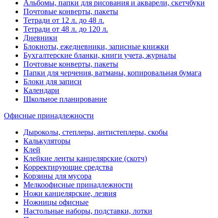
Альбомы, папки для рисования и акварели, скетчбуки
Почтовые конверты, пакеты
Тетради от 12 л. до 48 л.
Тетради от 48 л. до 120 л.
Дневники
Блокноты, ежедневники, записные книжки
Бухгалтерские бланки, книги учета, журналы
Почтовые конверты, пакеты
Папки для черчения, ватманы, копировальная бумага
Блоки для записи
Календари
Школьное планирование
Офисные принадлежности
Дыроколы, степлеры, антистеплеры, скобы
Калькуляторы
Клей
Клейкие ленты канцелярские (скотч)
Корректирующие средства
Корзины для мусора
Мелкоофисные принадлежности
Ножи канцелярские, лезвия
Ножницы офисные
Настольные наборы, подставки, лотки