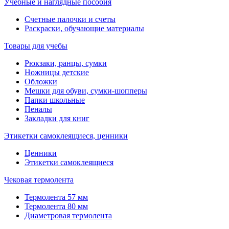
Учебные и наглядные пособия
Счетные палочки и счеты
Раскраски, обучающие материалы
Товары для учебы
Рюкзаки, ранцы, сумки
Ножницы детские
Обложки
Мешки для обуви, сумки-шопперы
Папки школьные
Пеналы
Закладки для книг
Этикетки самоклеящиеся, ценники
Ценники
Этикетки самоклеящиеся
Чековая термолента
Термолента 57 мм
Термолента 80 мм
Диаметровая термолента