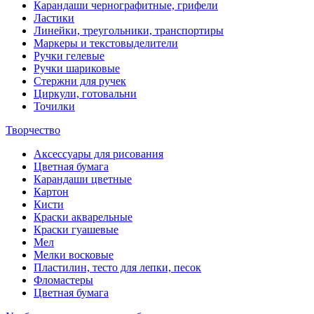
Карандаши чернографитные, грифели
Ластики
Линейки, треугольники, транспортиры
Маркеры и текстовыделители
Ручки гелевые
Ручки шариковые
Стержни для ручек
Циркули, готовальни
Точилки
Творчество
Аксессуары для рисования
Цветная бумага
Карандаши цветные
Картон
Кисти
Краски акварельные
Краски гуашевые
Мел
Мелки восковые
Пластилин, тесто для лепки, песок
Фломастеры
Цветная бумага