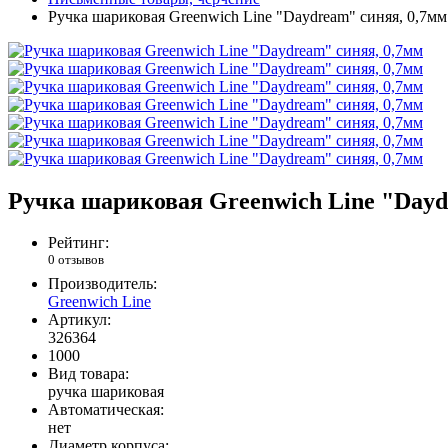
Ручка шариковая Greenwich Line "Daydream" синяя, 0,7мм
Ручка шариковая Greenwich Line "Dayd
Рейтинг:
0 отзывов
Производитель:
Greenwich Line
Артикул:
326364
1000
Вид товара:
ручка шариковая
Автоматическая:
нет
Диаметр корпуса: