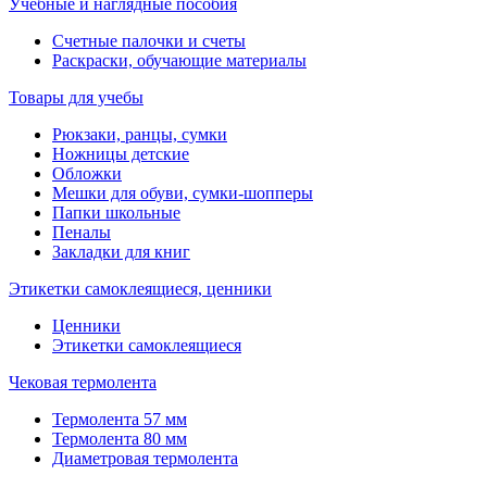
Учебные и наглядные пособия
Счетные палочки и счеты
Раскраски, обучающие материалы
Товары для учебы
Рюкзаки, ранцы, сумки
Ножницы детские
Обложки
Мешки для обуви, сумки-шопперы
Папки школьные
Пеналы
Закладки для книг
Этикетки самоклеящиеся, ценники
Ценники
Этикетки самоклеящиеся
Чековая термолента
Термолента 57 мм
Термолента 80 мм
Диаметровая термолента