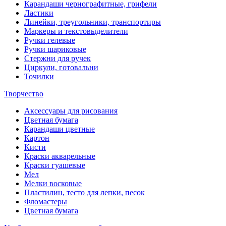
Карандаши чернографитные, грифели
Ластики
Линейки, треугольники, транспортиры
Маркеры и текстовыделители
Ручки гелевые
Ручки шариковые
Стержни для ручек
Циркули, готовальни
Точилки
Творчество
Аксессуары для рисования
Цветная бумага
Карандаши цветные
Картон
Кисти
Краски акварельные
Краски гуашевые
Мел
Мелки восковые
Пластилин, тесто для лепки, песок
Фломастеры
Цветная бумага