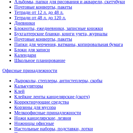
Альбомы, папки для рисования и акварели, скетчбуки
Почтовые конверты, пакеты
Тетради от 12 л. до 48 л.
Тетради от 48 л. до 120 л.
Дневники
Блокноты, ежедневники, записные книжки
Бухгалтерские бланки, книги учета, журналы
Почтовые конверты, пакеты
Папки для черчения, ватманы, копировальная бумага
Блоки для записи
Календари
Школьное планирование
Офисные принадлежности
Дыроколы, степлеры, антистеплеры, скобы
Калькуляторы
Клей
Клейкие ленты канцелярские (скотч)
Корректирующие средства
Корзины для мусора
Мелкоофисные принадлежности
Ножи канцелярские, лезвия
Ножницы офисные
Настольные наборы, подставки, лотки