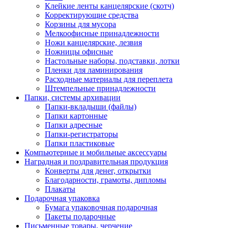
Клейкие ленты канцелярские (скотч)
Корректирующие средства
Корзины для мусора
Мелкоофисные принадлежности
Ножи канцелярские, лезвия
Ножницы офисные
Настольные наборы, подставки, лотки
Пленки для ламинирования
Расходные материалы для переплета
Штемпельные принадлежности
Папки, системы архивации
Папки-вкладыши (файлы)
Папки картонные
Папки адресные
Папки-регистраторы
Папки пластиковые
Компьютерные и мобильные аксессуары
Наградная и поздравительная продукция
Конверты для денег, открытки
Благодарности, грамоты, дипломы
Плакаты
Подарочная упаковка
Бумага упаковочная подарочная
Пакеты подарочные
Письменные товары, черчение