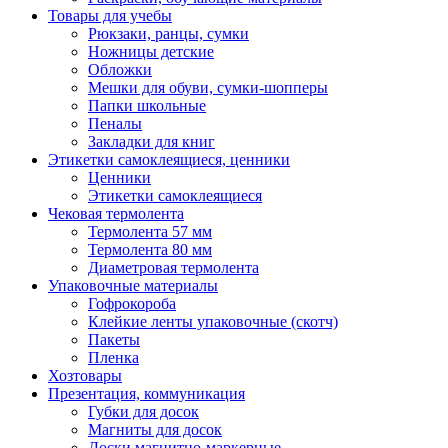
Товары для учебы
Рюкзаки, ранцы, сумки
Ножницы детские
Обложки
Мешки для обуви, сумки-шопперы
Папки школьные
Пеналы
Закладки для книг
Этикетки самоклеящиеся, ценники
Ценники
Этикетки самоклеящиеся
Чековая термолента
Термолента 57 мм
Термолента 80 мм
Диаметровая термолента
Упаковочные материалы
Гофрокороба
Клейкие ленты упаковочные (скотч)
Пакеты
Пленка
Хозтовары
Презентация, коммуникация
Губки для досок
Магниты для досок
Доски магнитно-маркерные