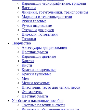
Карандаши чернографитные, грифели
Ластики
Линейки, треугольники, транспортиры
Маркеры и текстовыделители
Ручки гелевые
Ручки шариковые
Стержни для ручек
Циркули, готовальни
Точилки
Творчество
Аксессуары для рисования
Цветная бумага
Карандаши цветные
Картон
Кисти
Краски акварельные
Краски гуашевые
Мел
Мелки восковые
Пластилин, тесто для лепки, песок
Фломастеры
Цветная бумага
Учебные и наглядные пособия
Счетные палочки и счеты
Раскраски, обучающие материалы