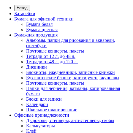
Назад
Батарейки
Бумага для офисной техники
Бумага белая
Бумага цветная
Бумажная продукция
Альбомы, папки для рисования и акварели,
скетчбуки
Почтовые конверты, пакеты
Тетради от 12 л. до 48 л.
Тетради от 48 л. до 120 л.
Дневники
Блокноты, ежедневники, записные книжки
Бухгалтерские бланки, книги учета, журналы
Почтовые конверты, пакеты
Папки для черчения, ватманы, копировальная
бумага
Блоки для записи
Календари
Школьное планирование
Офисные принадлежности
Дыроколы, степлеры, антистеплеры, скобы
Калькуляторы
Клей