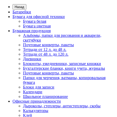
Назад
Батарейки
Бумага для офисной техники
Бумага белая
Бумага цветная
Бумажная продукция
Альбомы, папки для рисования и акварели,
скетчбуки
Почтовые конверты, пакеты
Тетради от 12 л. до 48 л.
Тетради от 48 л. до 120 л.
Дневники
Блокноты, ежедневники, записные книжки
Бухгалтерские бланки, книги учета, журналы
Почтовые конверты, пакеты
Папки для черчения, ватманы, копировальная
бумага
Блоки для записи
Календари
Школьное планирование
Офисные принадлежности
Дыроколы, степлеры, антистеплеры, скобы
Калькуляторы
Клей