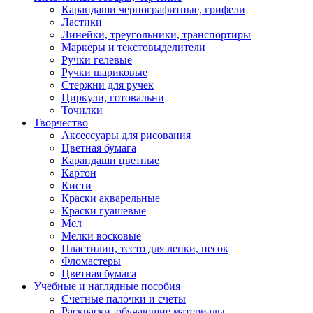
Карандаши чернографитные, грифели
Ластики
Линейки, треугольники, транспортиры
Маркеры и текстовыделители
Ручки гелевые
Ручки шариковые
Стержни для ручек
Циркули, готовальни
Точилки
Творчество
Аксессуары для рисования
Цветная бумага
Карандаши цветные
Картон
Кисти
Краски акварельные
Краски гуашевые
Мел
Мелки восковые
Пластилин, тесто для лепки, песок
Фломастеры
Цветная бумага
Учебные и наглядные пособия
Счетные палочки и счеты
Раскраски, обучающие материалы