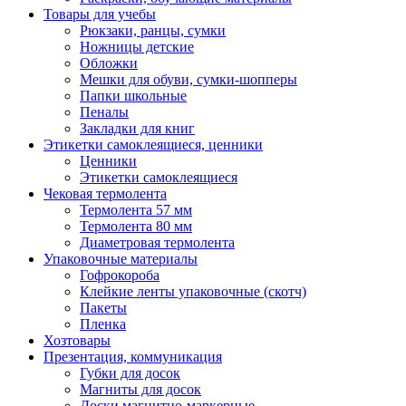
Товары для учебы
Рюкзаки, ранцы, сумки
Ножницы детские
Обложки
Мешки для обуви, сумки-шопперы
Папки школьные
Пеналы
Закладки для книг
Этикетки самоклеящиеся, ценники
Ценники
Этикетки самоклеящиеся
Чековая термолента
Термолента 57 мм
Термолента 80 мм
Диаметровая термолента
Упаковочные материалы
Гофрокороба
Клейкие ленты упаковочные (скотч)
Пакеты
Пленка
Хозтовары
Презентация, коммуникация
Губки для досок
Магниты для досок
Доски магнитно-маркерные