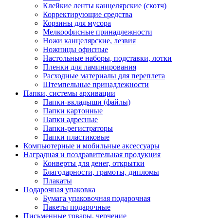
Клейкие ленты канцелярские (скотч)
Корректирующие средства
Корзины для мусора
Мелкоофисные принадлежности
Ножи канцелярские, лезвия
Ножницы офисные
Настольные наборы, подставки, лотки
Пленки для ламинирования
Расходные материалы для переплета
Штемпельные принадлежности
Папки, системы архивации
Папки-вкладыши (файлы)
Папки картонные
Папки адресные
Папки-регистраторы
Папки пластиковые
Компьютерные и мобильные аксессуары
Наградная и поздравительная продукция
Конверты для денег, открытки
Благодарности, грамоты, дипломы
Плакаты
Подарочная упаковка
Бумага упаковочная подарочная
Пакеты подарочные
Письменные товары, черчение