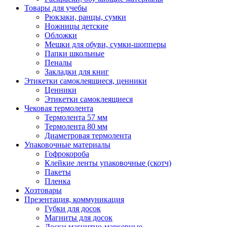
Товары для учебы
Рюкзаки, ранцы, сумки
Ножницы детские
Обложки
Мешки для обуви, сумки-шопперы
Папки школьные
Пеналы
Закладки для книг
Этикетки самоклеящиеся, ценники
Ценники
Этикетки самоклеящиеся
Чековая термолента
Термолента 57 мм
Термолента 80 мм
Диаметровая термолента
Упаковочные материалы
Гофрокороба
Клейкие ленты упаковочные (скотч)
Пакеты
Пленка
Хозтовары
Презентация, коммуникация
Губки для досок
Магниты для досок
Доски магнитно-маркерные