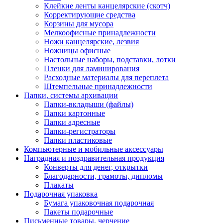
Клейкие ленты канцелярские (скотч)
Корректирующие средства
Корзины для мусора
Мелкоофисные принадлежности
Ножи канцелярские, лезвия
Ножницы офисные
Настольные наборы, подставки, лотки
Пленки для ламинирования
Расходные материалы для переплета
Штемпельные принадлежности
Папки, системы архивации
Папки-вкладыши (файлы)
Папки картонные
Папки адресные
Папки-регистраторы
Папки пластиковые
Компьютерные и мобильные аксессуары
Наградная и поздравительная продукция
Конверты для денег, открытки
Благодарности, грамоты, дипломы
Плакаты
Подарочная упаковка
Бумага упаковочная подарочная
Пакеты подарочные
Письменные товары, черчение