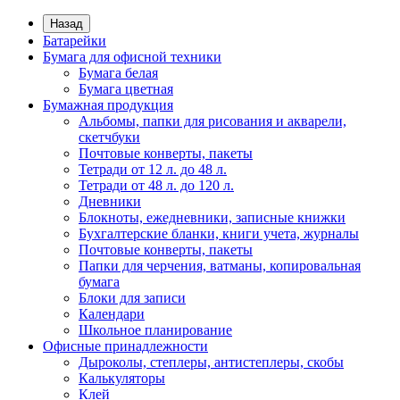
Назад
Батарейки
Бумага для офисной техники
Бумага белая
Бумага цветная
Бумажная продукция
Альбомы, папки для рисования и акварели,
скетчбуки
Почтовые конверты, пакеты
Тетради от 12 л. до 48 л.
Тетради от 48 л. до 120 л.
Дневники
Блокноты, ежедневники, записные книжки
Бухгалтерские бланки, книги учета, журналы
Почтовые конверты, пакеты
Папки для черчения, ватманы, копировальная
бумага
Блоки для записи
Календари
Школьное планирование
Офисные принадлежности
Дыроколы, степлеры, антистеплеры, скобы
Калькуляторы
Клей