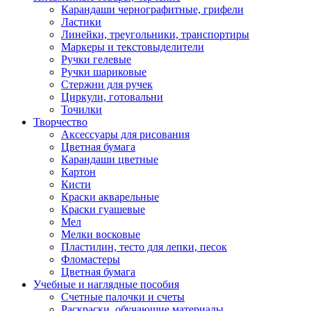
Карандаши чернографитные, грифели
Ластики
Линейки, треугольники, транспортиры
Маркеры и текстовыделители
Ручки гелевые
Ручки шариковые
Стержни для ручек
Циркули, готовальни
Точилки
Творчество
Аксессуары для рисования
Цветная бумага
Карандаши цветные
Картон
Кисти
Краски акварельные
Краски гуашевые
Мел
Мелки восковые
Пластилин, тесто для лепки, песок
Фломастеры
Цветная бумага
Учебные и наглядные пособия
Счетные палочки и счеты
Раскраски, обучающие материалы