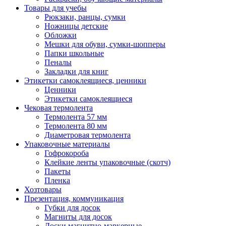
Товары для учебы
Рюкзаки, ранцы, сумки
Ножницы детские
Обложки
Мешки для обуви, сумки-шопперы
Папки школьные
Пеналы
Закладки для книг
Этикетки самоклеящиеся, ценники
Ценники
Этикетки самоклеящиеся
Чековая термолента
Термолента 57 мм
Термолента 80 мм
Диаметровая термолента
Упаковочные материалы
Гофрокороба
Клейкие ленты упаковочные (скотч)
Пакеты
Пленка
Хозтовары
Презентация, коммуникация
Губки для досок
Магниты для досок
Доски магнитно-маркерные