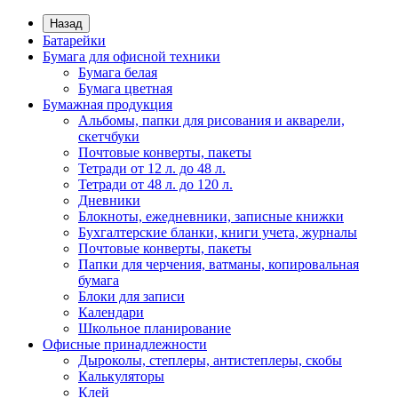
Назад
Батарейки
Бумага для офисной техники
Бумага белая
Бумага цветная
Бумажная продукция
Альбомы, папки для рисования и акварели,
скетчбуки
Почтовые конверты, пакеты
Тетради от 12 л. до 48 л.
Тетради от 48 л. до 120 л.
Дневники
Блокноты, ежедневники, записные книжки
Бухгалтерские бланки, книги учета, журналы
Почтовые конверты, пакеты
Папки для черчения, ватманы, копировальная
бумага
Блоки для записи
Календари
Школьное планирование
Офисные принадлежности
Дыроколы, степлеры, антистеплеры, скобы
Калькуляторы
Клей