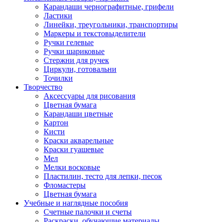
Карандаши чернографитные, грифели
Ластики
Линейки, треугольники, транспортиры
Маркеры и текстовыделители
Ручки гелевые
Ручки шариковые
Стержни для ручек
Циркули, готовальни
Точилки
Творчество
Аксессуары для рисования
Цветная бумага
Карандаши цветные
Картон
Кисти
Краски акварельные
Краски гуашевые
Мел
Мелки восковые
Пластилин, тесто для лепки, песок
Фломастеры
Цветная бумага
Учебные и наглядные пособия
Счетные палочки и счеты
Раскраски, обучающие материалы