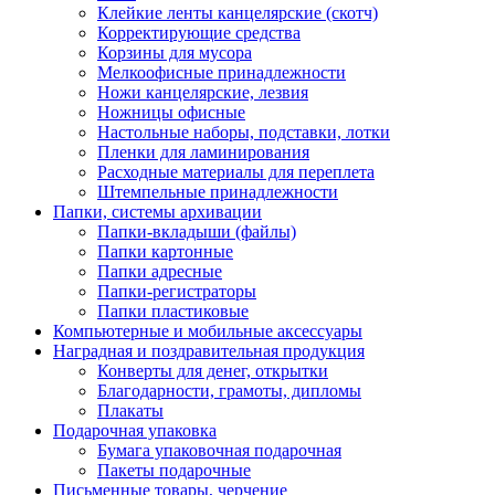
Клейкие ленты канцелярские (скотч)
Корректирующие средства
Корзины для мусора
Мелкоофисные принадлежности
Ножи канцелярские, лезвия
Ножницы офисные
Настольные наборы, подставки, лотки
Пленки для ламинирования
Расходные материалы для переплета
Штемпельные принадлежности
Папки, системы архивации
Папки-вкладыши (файлы)
Папки картонные
Папки адресные
Папки-регистраторы
Папки пластиковые
Компьютерные и мобильные аксессуары
Наградная и поздравительная продукция
Конверты для денег, открытки
Благодарности, грамоты, дипломы
Плакаты
Подарочная упаковка
Бумага упаковочная подарочная
Пакеты подарочные
Письменные товары, черчение