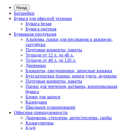
Назад
Батарейки
Бумага для офисной техники
Бумага белая
Бумага цветная
Бумажная продукция
Альбомы, папки для рисования и акварели,
скетчбуки
Почтовые конверты, пакеты
Тетради от 12 л. до 48 л.
Тетради от 48 л. до 120 л.
Дневники
Блокноты, ежедневники, записные книжки
Бухгалтерские бланки, книги учета, журналы
Почтовые конверты, пакеты
Папки для черчения, ватманы, копировальная
бумага
Блоки для записи
Календари
Школьное планирование
Офисные принадлежности
Дыроколы, степлеры, антистеплеры, скобы
Калькуляторы
Клей