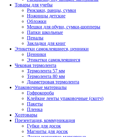
Товары для учебы
Рюкзаки, ранцы, сумки
Ножницы детские
Обложки
Мешки для обуви, сумки-шопперы
Папки школьные
Пеналы
Закладки для книг
Этикетки самоклеящиеся, ценники
Ценники
Этикетки самоклеящиеся
Чековая термолента
Термолента 57 мм
Термолента 80 мм
Диаметровая термолента
Упаковочные материалы
Гофрокороба
Клейкие ленты упаковочные (скотч)
Пакеты
Пленка
Хозтовары
Презентация, коммуникация
Губки для досок
Магниты для досок
Доски магнитно-маркерные