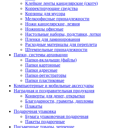
Клейкие ленты канцелярские (скотч)
Корректирующие средства
Корзины для мусора
Мелкоофисные принадлежности
Ножи канцелярские, лезвия
Ножницы офисные
Настольные наборы, подставки, лотки
Пленки для ламинирования
Расходные материалы для переплета
Штемпельные принадлежности
Папки, системы архивации
Папки-вкладыши (файлы)
Папки картонные
Папки адресные
Папки-регистраторы
Папки пластиковые
Компьютерные и мобильные аксессуары
Наградная и поздравительная продукция
Конверты для денег, открытки
Благодарности, грамоты, дипломы
Плакаты
Подарочная упаковка
Бумага упаковочная подарочная
Пакеты подарочные
Письменные товары, черчение