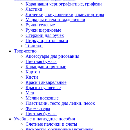
Карандаши чернографитные, грифели
Ластики
Линейки, треугольники, транспортиры
Маркеры и текстовыделители
Ручки гелевые
Ручки шариковые
Стержни для ручек
Циркули, готовальни
Точилки
Творчество
Аксессуары для рисования
Цветная бумага
Карандаши цветные
Картон
Кисти
Краски акварельные
Краски гуашевые
Мел
Мелки восковые
Пластилин, тесто для лепки, песок
Фломастеры
Цветная бумага
Учебные и наглядные пособия
Счетные палочки и счеты
Раскраски, обучающие материалы