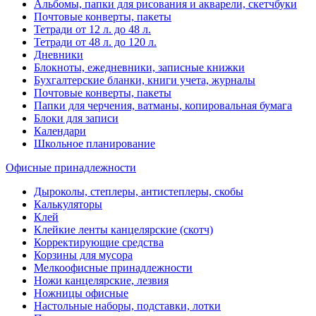
Альбомы, папки для рисования и акварели, скетчбуки
Почтовые конверты, пакеты
Тетради от 12 л. до 48 л.
Тетради от 48 л. до 120 л.
Дневники
Блокноты, ежедневники, записные книжки
Бухгалтерские бланки, книги учета, журналы
Почтовые конверты, пакеты
Папки для черчения, ватманы, копировальная бумага
Блоки для записи
Календари
Школьное планирование
Офисные принадлежности
Дыроколы, степлеры, антистеплеры, скобы
Калькуляторы
Клей
Клейкие ленты канцелярские (скотч)
Корректирующие средства
Корзины для мусора
Мелкоофисные принадлежности
Ножи канцелярские, лезвия
Ножницы офисные
Настольные наборы, подставки, лотки