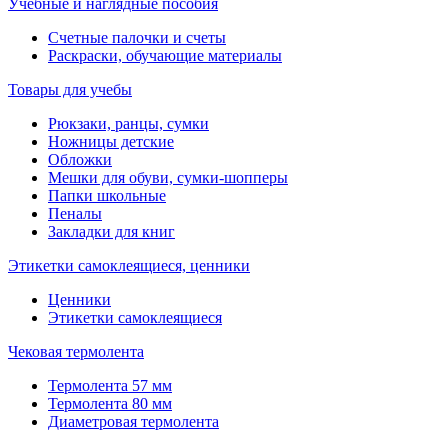
Учебные и наглядные пособия
Счетные палочки и счеты
Раскраски, обучающие материалы
Товары для учебы
Рюкзаки, ранцы, сумки
Ножницы детские
Обложки
Мешки для обуви, сумки-шопперы
Папки школьные
Пеналы
Закладки для книг
Этикетки самоклеящиеся, ценники
Ценники
Этикетки самоклеящиеся
Чековая термолента
Термолента 57 мм
Термолента 80 мм
Диаметровая термолента