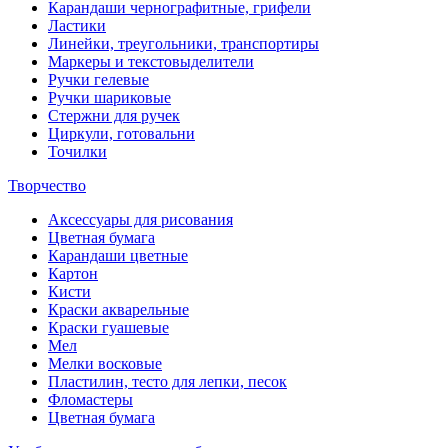
Карандаши чернографитные, грифели
Ластики
Линейки, треугольники, транспортиры
Маркеры и текстовыделители
Ручки гелевые
Ручки шариковые
Стержни для ручек
Циркули, готовальни
Точилки
Творчество
Аксессуары для рисования
Цветная бумага
Карандаши цветные
Картон
Кисти
Краски акварельные
Краски гуашевые
Мел
Мелки восковые
Пластилин, тесто для лепки, песок
Фломастеры
Цветная бумага