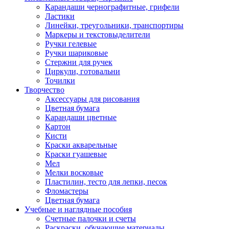
Карандаши чернографитные, грифели
Ластики
Линейки, треугольники, транспортиры
Маркеры и текстовыделители
Ручки гелевые
Ручки шариковые
Стержни для ручек
Циркули, готовальни
Точилки
Творчество
Аксессуары для рисования
Цветная бумага
Карандаши цветные
Картон
Кисти
Краски акварельные
Краски гуашевые
Мел
Мелки восковые
Пластилин, тесто для лепки, песок
Фломастеры
Цветная бумага
Учебные и наглядные пособия
Счетные палочки и счеты
Раскраски, обучающие материалы