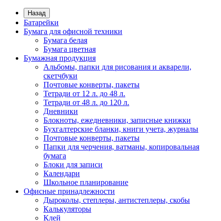
Назад
Батарейки
Бумага для офисной техники
Бумага белая
Бумага цветная
Бумажная продукция
Альбомы, папки для рисования и акварели,
скетчбуки
Почтовые конверты, пакеты
Тетради от 12 л. до 48 л.
Тетради от 48 л. до 120 л.
Дневники
Блокноты, ежедневники, записные книжки
Бухгалтерские бланки, книги учета, журналы
Почтовые конверты, пакеты
Папки для черчения, ватманы, копировальная
бумага
Блоки для записи
Календари
Школьное планирование
Офисные принадлежности
Дыроколы, степлеры, антистеплеры, скобы
Калькуляторы
Клей