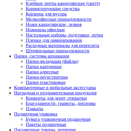
Клейкие ленты канцелярские (скотч)
Корректирующие средства
Корзины для мусора
Мелкоофисные принадлежности
Ножи канцелярские, лезвия
Ножницы офисные
Настольные наборы, подставки, лотки
Пленки для ламинирования
Расходные материалы для переплета
Штемпельные принадлежности
Папки, системы архивации
Папки-вкладыши (файлы)
Папки картонные
Папки адресные
Папки-регистраторы
Папки пластиковые
Компьютерные и мобильные аксессуары
Наградная и поздравительная продукция
Конверты для денег, открытки
Благодарности, грамоты, дипломы
Плакаты
Подарочная упаковка
Бумага упаковочная подарочная
Пакеты подарочные
Письменные товары, черчение