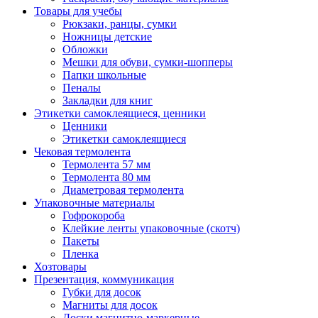
Товары для учебы
Рюкзаки, ранцы, сумки
Ножницы детские
Обложки
Мешки для обуви, сумки-шопперы
Папки школьные
Пеналы
Закладки для книг
Этикетки самоклеящиеся, ценники
Ценники
Этикетки самоклеящиеся
Чековая термолента
Термолента 57 мм
Термолента 80 мм
Диаметровая термолента
Упаковочные материалы
Гофрокороба
Клейкие ленты упаковочные (скотч)
Пакеты
Пленка
Хозтовары
Презентация, коммуникация
Губки для досок
Магниты для досок
Доски магнитно-маркерные