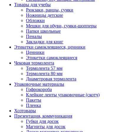
Товары для учебы
Рюкзаки, ранцы, сумки
Ножницы детские
Обложки
Мешки для обуви, сумки-шопперы
Папки школьные
Пеналы
Закладки для книг
Этикетки самоклеящиеся, ценники
Ценники
Этикетки самоклеящиеся
Чековая термолента
Термолента 57 мм
Термолента 80 мм
Диаметровая термолента
Упаковочные материалы
Гофрокороба
Клейкие ленты упаковочные (скотч)
Пакеты
Пленка
Хозтовары
Презентация, коммуникация
Губки для досок
Магниты для досок
Доски магнитно-маркерные