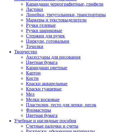
Карандаши чернографитные, грифели
Ластики
Линейки, треугольники, транспортиры
Маркеры и текстовыделители
Ручки гелевые
Ручки шариковые
Стержни для ручек
Циркули, готовальни
Точилки
Творчество
Аксессуары для рисования
Цветная бумага
Карандаши цветные
Картон
Кисти
Краски акварельные
Краски гуашевые
Мел
Мелки восковые
Пластилин, тесто для лепки, песок
Фломастеры
Цветная бумага
Учебные и наглядные пособия
Счетные палочки и счеты
Раскраски, обучающие материалы