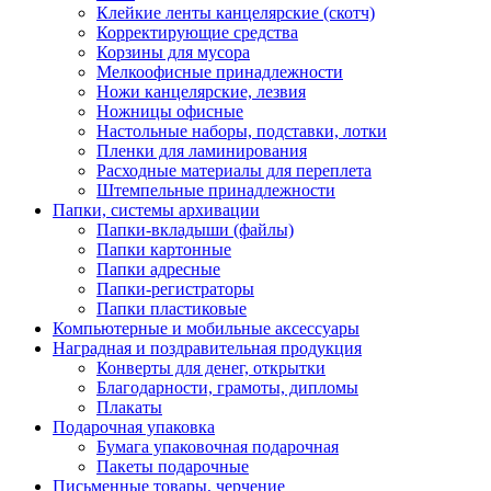
Клейкие ленты канцелярские (скотч)
Корректирующие средства
Корзины для мусора
Мелкоофисные принадлежности
Ножи канцелярские, лезвия
Ножницы офисные
Настольные наборы, подставки, лотки
Пленки для ламинирования
Расходные материалы для переплета
Штемпельные принадлежности
Папки, системы архивации
Папки-вкладыши (файлы)
Папки картонные
Папки адресные
Папки-регистраторы
Папки пластиковые
Компьютерные и мобильные аксессуары
Наградная и поздравительная продукция
Конверты для денег, открытки
Благодарности, грамоты, дипломы
Плакаты
Подарочная упаковка
Бумага упаковочная подарочная
Пакеты подарочные
Письменные товары, черчение