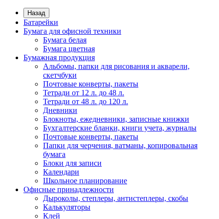
Назад
Батарейки
Бумага для офисной техники
Бумага белая
Бумага цветная
Бумажная продукция
Альбомы, папки для рисования и акварели,
скетчбуки
Почтовые конверты, пакеты
Тетради от 12 л. до 48 л.
Тетради от 48 л. до 120 л.
Дневники
Блокноты, ежедневники, записные книжки
Бухгалтерские бланки, книги учета, журналы
Почтовые конверты, пакеты
Папки для черчения, ватманы, копировальная
бумага
Блоки для записи
Календари
Школьное планирование
Офисные принадлежности
Дыроколы, степлеры, антистеплеры, скобы
Калькуляторы
Клей