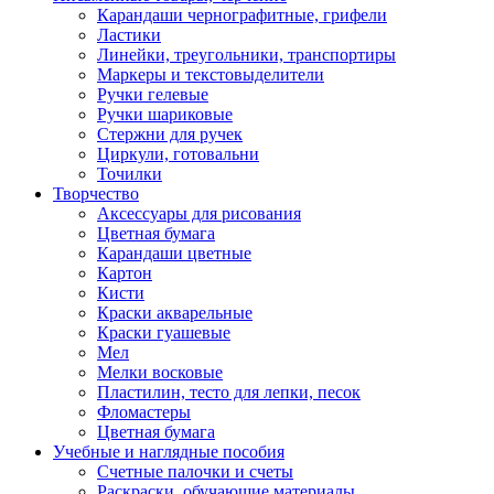
Карандаши чернографитные, грифели
Ластики
Линейки, треугольники, транспортиры
Маркеры и текстовыделители
Ручки гелевые
Ручки шариковые
Стержни для ручек
Циркули, готовальни
Точилки
Творчество
Аксессуары для рисования
Цветная бумага
Карандаши цветные
Картон
Кисти
Краски акварельные
Краски гуашевые
Мел
Мелки восковые
Пластилин, тесто для лепки, песок
Фломастеры
Цветная бумага
Учебные и наглядные пособия
Счетные палочки и счеты
Раскраски, обучающие материалы