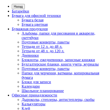
Назад
Батарейки
Бумага для офисной техники
Бумага белая
Бумага цветная
Бумажная продукция
Альбомы, папки для рисования и акварели,
скетчбуки
Почтовые конверты, пакеты
Тетради от 12 л. до 48 л.
Тетради от 48 л. до 120 л.
Дневники
Блокноты, ежедневники, записные книжки
Бухгалтерские бланки, книги учета, журналы
Почтовые конверты, пакеты
Папки для черчения, ватманы, копировальная
бумага
Блоки для записи
Календари
Школьное планирование
Офисные принадлежности
Дыроколы, степлеры, антистеплеры, скобы
Калькуляторы
Клей