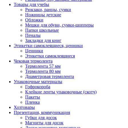
Товары для учебы
Рюкзаки, ранцы, сумки
Ножницы детские
Обложки
Мешки для обуви, сумки-шопперы
Папки школьные
Пеналы
Закладки для книг
Этикетки самоклеящиеся, ценники
Ценники
Этикетки самоклеящиеся
Чековая термолента
Термолента 57 мм
Термолента 80 мм
Диаметровая термолента
Упаковочные материалы
Гофрокороба
Клейкие ленты упаковочные (скотч)
Пакеты
Пленка
Хозтовары
Презентация, коммуникация
Губки для досок
Магниты для досок
Доски магнитно-маркерные