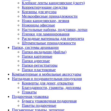
Клейкие ленты канцелярские (скотч)
Корректирующие средства
Корзины для мусора
Мелкоофисные принадлежности
Ножи канцелярские, лезвия
Ножницы офисные
Настольные наборы, подставки, лотки
Пленки для ламинирования
Расходные материалы для переплета
Штемпельные принадлежности
Папки, системы архивации
Папки-вкладыши (файлы)
Папки картонные
Папки адресные
Папки-регистраторы
Папки пластиковые
Компьютерные и мобильные аксессуары
Наградная и поздравительная продукция
Конверты для денег, открытки
Благодарности, грамоты, дипломы
Плакаты
Подарочная упаковка
Бумага упаковочная подарочная
Пакеты подарочные
Письменные товары, черчение