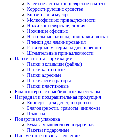
Клейкие ленты канцелярские (скотч)
Корректирующие средства
Корзины для мусора
Мелкоофисные принадлежности
Ножи канцелярские, лезвия
Ножницы офисные
Настольные наборы, подставки, лотки
Пленки для ламинирования
Расходные материалы для переплета
Штемпельные принадлежности
Папки, системы архивации
Папки-вкладыши (файлы)
Папки картонные
Папки адресные
Папки-регистраторы
Папки пластиковые
Компьютерные и мобильные аксессуары
Наградная и поздравительная продукция
Конверты для денег, открытки
Благодарности, грамоты, дипломы
Плакаты
Подарочная упаковка
Бумага упаковочная подарочная
Пакеты подарочные
Письменные товары, черчение