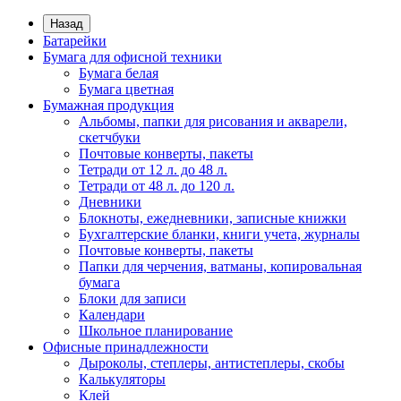
Назад
Батарейки
Бумага для офисной техники
Бумага белая
Бумага цветная
Бумажная продукция
Альбомы, папки для рисования и акварели,
скетчбуки
Почтовые конверты, пакеты
Тетради от 12 л. до 48 л.
Тетради от 48 л. до 120 л.
Дневники
Блокноты, ежедневники, записные книжки
Бухгалтерские бланки, книги учета, журналы
Почтовые конверты, пакеты
Папки для черчения, ватманы, копировальная
бумага
Блоки для записи
Календари
Школьное планирование
Офисные принадлежности
Дыроколы, степлеры, антистеплеры, скобы
Калькуляторы
Клей