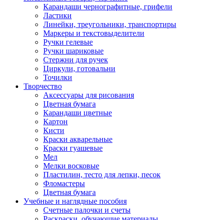
Карандаши чернографитные, грифели
Ластики
Линейки, треугольники, транспортиры
Маркеры и текстовыделители
Ручки гелевые
Ручки шариковые
Стержни для ручек
Циркули, готовальни
Точилки
Творчество
Аксессуары для рисования
Цветная бумага
Карандаши цветные
Картон
Кисти
Краски акварельные
Краски гуашевые
Мел
Мелки восковые
Пластилин, тесто для лепки, песок
Фломастеры
Цветная бумага
Учебные и наглядные пособия
Счетные палочки и счеты
Раскраски, обучающие материалы