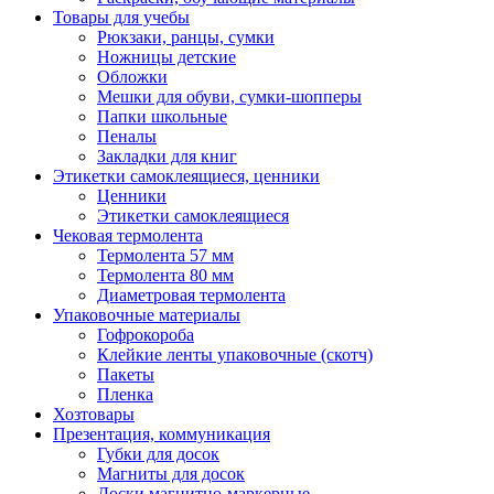
Товары для учебы
Рюкзаки, ранцы, сумки
Ножницы детские
Обложки
Мешки для обуви, сумки-шопперы
Папки школьные
Пеналы
Закладки для книг
Этикетки самоклеящиеся, ценники
Ценники
Этикетки самоклеящиеся
Чековая термолента
Термолента 57 мм
Термолента 80 мм
Диаметровая термолента
Упаковочные материалы
Гофрокороба
Клейкие ленты упаковочные (скотч)
Пакеты
Пленка
Хозтовары
Презентация, коммуникация
Губки для досок
Магниты для досок
Доски магнитно-маркерные