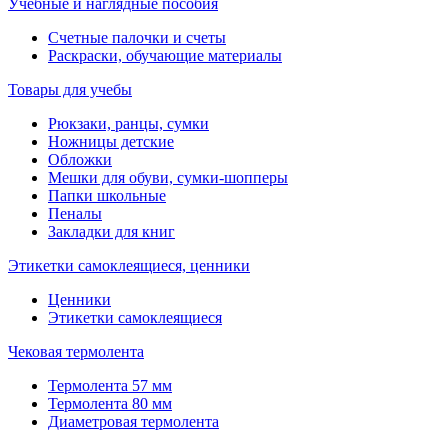
Учебные и наглядные пособия
Счетные палочки и счеты
Раскраски, обучающие материалы
Товары для учебы
Рюкзаки, ранцы, сумки
Ножницы детские
Обложки
Мешки для обуви, сумки-шопперы
Папки школьные
Пеналы
Закладки для книг
Этикетки самоклеящиеся, ценники
Ценники
Этикетки самоклеящиеся
Чековая термолента
Термолента 57 мм
Термолента 80 мм
Диаметровая термолента