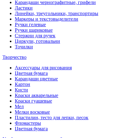
Карандаши чернографитные, грифели
Ластики
Линейки, треугольники, транспортиры
Маркеры и текстовыделители
Ручки гелевые
Ручки шариковые
Стержни для ручек
Циркули, готовальни
Точилки
Творчество
Аксессуары для рисования
Цветная бумага
Карандаши цветные
Картон
Кисти
Краски акварельные
Краски гуашевые
Мел
Мелки восковые
Пластилин, тесто для лепки, песок
Фломастеры
Цветная бумага