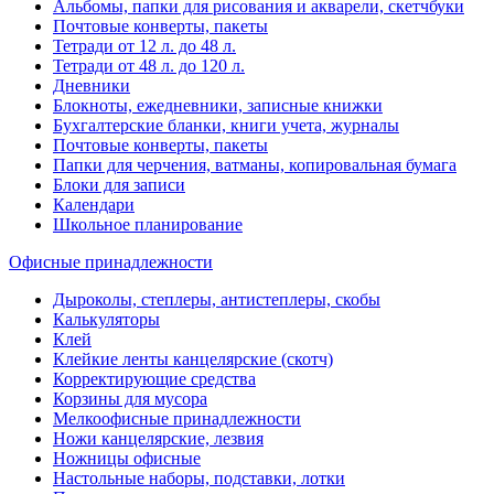
Альбомы, папки для рисования и акварели, скетчбуки
Почтовые конверты, пакеты
Тетради от 12 л. до 48 л.
Тетради от 48 л. до 120 л.
Дневники
Блокноты, ежедневники, записные книжки
Бухгалтерские бланки, книги учета, журналы
Почтовые конверты, пакеты
Папки для черчения, ватманы, копировальная бумага
Блоки для записи
Календари
Школьное планирование
Офисные принадлежности
Дыроколы, степлеры, антистеплеры, скобы
Калькуляторы
Клей
Клейкие ленты канцелярские (скотч)
Корректирующие средства
Корзины для мусора
Мелкоофисные принадлежности
Ножи канцелярские, лезвия
Ножницы офисные
Настольные наборы, подставки, лотки