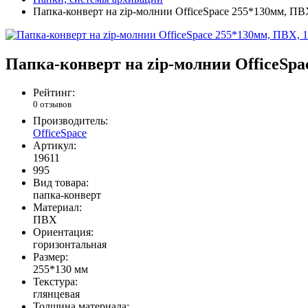
Папка-конверт на zip-молнии OfficeSpace 255*130мм, ПВ
Папка-конверт на zip-молнии OfficeSpa
Рейтинг:
0 отзывов
Производитель:
OfficeSpace
Артикул:
19611
995
Вид товара:
папка-конверт
Материал:
ПВХ
Ориентация:
горизонтальная
Размер:
255*130 мм
Текстура:
глянцевая
Толщина материала: