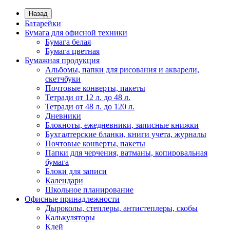
Назад
Батарейки
Бумага для офисной техники
Бумага белая
Бумага цветная
Бумажная продукция
Альбомы, папки для рисования и акварели,
скетчбуки
Почтовые конверты, пакеты
Тетради от 12 л. до 48 л.
Тетради от 48 л. до 120 л.
Дневники
Блокноты, ежедневники, записные книжки
Бухгалтерские бланки, книги учета, журналы
Почтовые конверты, пакеты
Папки для черчения, ватманы, копировальная
бумага
Блоки для записи
Календари
Школьное планирование
Офисные принадлежности
Дыроколы, степлеры, антистеплеры, скобы
Калькуляторы
Клей