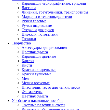
Карандаши чернографитные, грифели
Ластики
Линейки, треугольники, транспортиры
Маркеры и текстовыделители
Ручки гелевые
Ручки шариковые
Стержни для ручек
Циркули, готовальни
Точилки
Творчество
Аксессуары для рисования
Цветная бумага
Карандаши цветные
Картон
Кисти
Краски акварельные
Краски гуашевые
Мел
Мелки восковые
Пластилин, тесто для лепки, песок
Фломастеры
Цветная бумага
Учебные и наглядные пособия
Счетные палочки и счеты
Раскраски, обучающие материалы