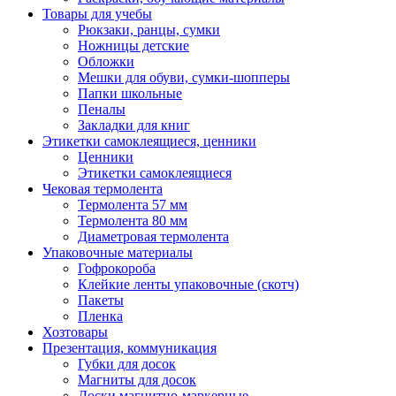
Товары для учебы
Рюкзаки, ранцы, сумки
Ножницы детские
Обложки
Мешки для обуви, сумки-шопперы
Папки школьные
Пеналы
Закладки для книг
Этикетки самоклеящиеся, ценники
Ценники
Этикетки самоклеящиеся
Чековая термолента
Термолента 57 мм
Термолента 80 мм
Диаметровая термолента
Упаковочные материалы
Гофрокороба
Клейкие ленты упаковочные (скотч)
Пакеты
Пленка
Хозтовары
Презентация, коммуникация
Губки для досок
Магниты для досок
Доски магнитно-маркерные