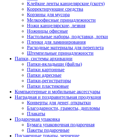
Клейкие ленты канцелярские (скотч)
Корректирующие средства
Корзины для мусора
Мелкоофисные принадлежности
Ножи канцелярские, лезвия
Ножницы офисные
Настольные наборы, подставки, лотки
Пленки для ламинирования
Расходные материалы для переплета
Штемпельные принадлежности
Папки, системы архивации
Папки-вкладыши (файлы)
Папки картонные
Папки адресные
Папки-регистраторы
Папки пластиковые
Компьютерные и мобильные аксессуары
Наградная и поздравительная продукция
Конверты для денег, открытки
Благодарности, грамоты, дипломы
Плакаты
Подарочная упаковка
Бумага упаковочная подарочная
Пакеты подарочные
Письменные товары, черчение