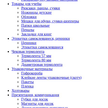
Товары для учебы
Рюкзаки, ранцы, сумки
Ножницы детские
Обложки
Мешки для обуви, сумки-шопперы
Папки школьные
Пеналы
Закладки для книг
Этикетки самоклеящиеся, ценники
Ценники
Этикетки самоклеящиеся
Чековая термолента
Термолента 57 мм
Термолента 80 мм
Диаметровая термолента
Упаковочные материалы
Гофрокороба
Клейкие ленты упаковочные (скотч)
Пакеты
Пленка
Хозтовары
Презентация, коммуникация
Губки для досок
Магниты для досок
Доски магнитно-маркерные