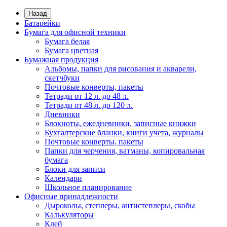
Назад
Батарейки
Бумага для офисной техники
Бумага белая
Бумага цветная
Бумажная продукция
Альбомы, папки для рисования и акварели,
скетчбуки
Почтовые конверты, пакеты
Тетради от 12 л. до 48 л.
Тетради от 48 л. до 120 л.
Дневники
Блокноты, ежедневники, записные книжки
Бухгалтерские бланки, книги учета, журналы
Почтовые конверты, пакеты
Папки для черчения, ватманы, копировальная
бумага
Блоки для записи
Календари
Школьное планирование
Офисные принадлежности
Дыроколы, степлеры, антистеплеры, скобы
Калькуляторы
Клей