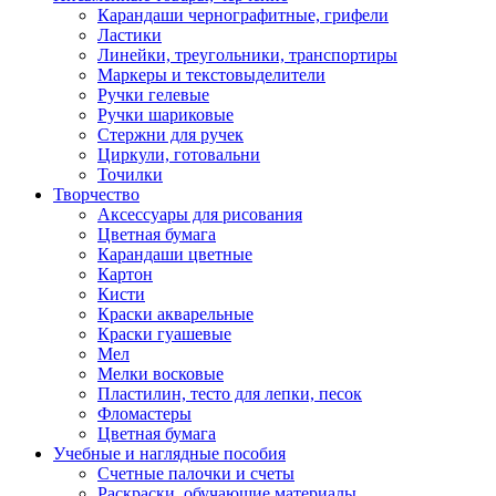
Карандаши чернографитные, грифели
Ластики
Линейки, треугольники, транспортиры
Маркеры и текстовыделители
Ручки гелевые
Ручки шариковые
Стержни для ручек
Циркули, готовальни
Точилки
Творчество
Аксессуары для рисования
Цветная бумага
Карандаши цветные
Картон
Кисти
Краски акварельные
Краски гуашевые
Мел
Мелки восковые
Пластилин, тесто для лепки, песок
Фломастеры
Цветная бумага
Учебные и наглядные пособия
Счетные палочки и счеты
Раскраски, обучающие материалы