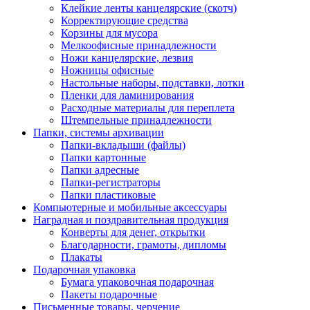
Клейкие ленты канцелярские (скотч)
Корректирующие средства
Корзины для мусора
Мелкоофисные принадлежности
Ножи канцелярские, лезвия
Ножницы офисные
Настольные наборы, подставки, лотки
Пленки для ламинирования
Расходные материалы для переплета
Штемпельные принадлежности
Папки, системы архивации
Папки-вкладыши (файлы)
Папки картонные
Папки адресные
Папки-регистраторы
Папки пластиковые
Компьютерные и мобильные аксессуары
Наградная и поздравительная продукция
Конверты для денег, открытки
Благодарности, грамоты, дипломы
Плакаты
Подарочная упаковка
Бумага упаковочная подарочная
Пакеты подарочные
Письменные товары, черчение