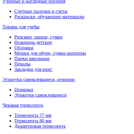
Учебные и наглядные пособия
Счетные палочки и счеты
Раскраски, обучающие материалы
Товары для учебы
Рюкзаки, ранцы, сумки
Ножницы детские
Обложки
Мешки для обуви, сумки-шопперы
Папки школьные
Пеналы
Закладки для книг
Этикетки самоклеящиеся, ценники
Ценники
Этикетки самоклеящиеся
Чековая термолента
Термолента 57 мм
Термолента 80 мм
Диаметровая термолента