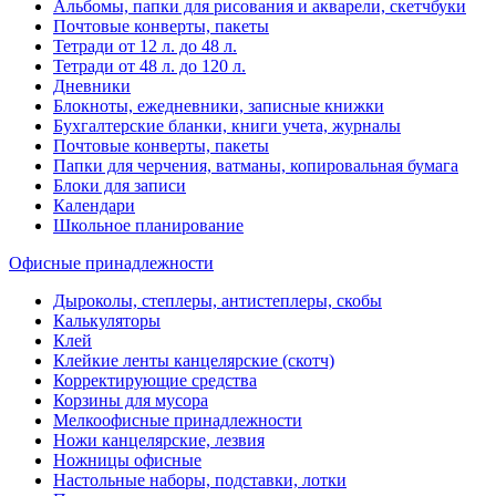
Альбомы, папки для рисования и акварели, скетчбуки
Почтовые конверты, пакеты
Тетради от 12 л. до 48 л.
Тетради от 48 л. до 120 л.
Дневники
Блокноты, ежедневники, записные книжки
Бухгалтерские бланки, книги учета, журналы
Почтовые конверты, пакеты
Папки для черчения, ватманы, копировальная бумага
Блоки для записи
Календари
Школьное планирование
Офисные принадлежности
Дыроколы, степлеры, антистеплеры, скобы
Калькуляторы
Клей
Клейкие ленты канцелярские (скотч)
Корректирующие средства
Корзины для мусора
Мелкоофисные принадлежности
Ножи канцелярские, лезвия
Ножницы офисные
Настольные наборы, подставки, лотки