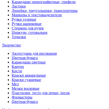
Карандаши чернографитные, грифели
Ластики
Линейки, треугольники, транспортиры
Маркеры и текстовыделители
Ручки гелевые
Ручки шариковые
Стержни для ручек
Циркули, готовальни
Точилки
Творчество
Аксессуары для рисования
Цветная бумага
Карандаши цветные
Картон
Кисти
Краски акварельные
Краски гуашевые
Мел
Мелки восковые
Пластилин, тесто для лепки, песок
Фломастеры
Цветная бумага