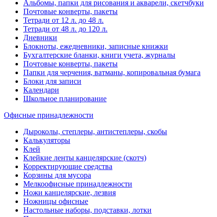
Альбомы, папки для рисования и акварели, скетчбуки
Почтовые конверты, пакеты
Тетради от 12 л. до 48 л.
Тетради от 48 л. до 120 л.
Дневники
Блокноты, ежедневники, записные книжки
Бухгалтерские бланки, книги учета, журналы
Почтовые конверты, пакеты
Папки для черчения, ватманы, копировальная бумага
Блоки для записи
Календари
Школьное планирование
Офисные принадлежности
Дыроколы, степлеры, антистеплеры, скобы
Калькуляторы
Клей
Клейкие ленты канцелярские (скотч)
Корректирующие средства
Корзины для мусора
Мелкоофисные принадлежности
Ножи канцелярские, лезвия
Ножницы офисные
Настольные наборы, подставки, лотки