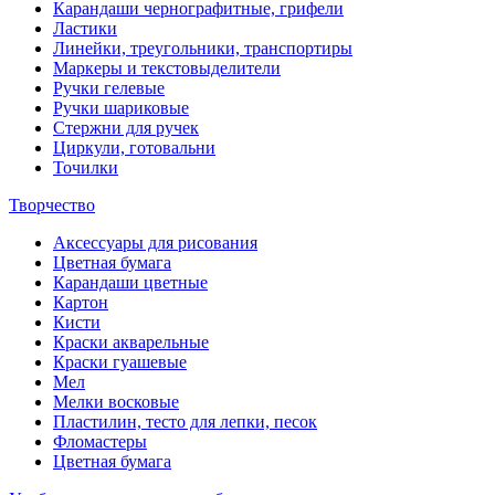
Карандаши чернографитные, грифели
Ластики
Линейки, треугольники, транспортиры
Маркеры и текстовыделители
Ручки гелевые
Ручки шариковые
Стержни для ручек
Циркули, готовальни
Точилки
Творчество
Аксессуары для рисования
Цветная бумага
Карандаши цветные
Картон
Кисти
Краски акварельные
Краски гуашевые
Мел
Мелки восковые
Пластилин, тесто для лепки, песок
Фломастеры
Цветная бумага