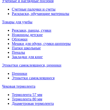
Учебные и наглядные пособия
Счетные палочки и счеты
Раскраски, обучающие материалы
Товары для учебы
Рюкзаки, ранцы, сумки
Ножницы детские
Обложки
Мешки для обуви, сумки-шопперы
Папки школьные
Пеналы
Закладки для книг
Этикетки самоклеящиеся, ценники
Ценники
Этикетки самоклеящиеся
Чековая термолента
Термолента 57 мм
Термолента 80 мм
Диаметровая термолента