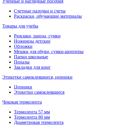
Учебные и наглядные пособия
Счетные палочки и счеты
Раскраски, обучающие материалы
Товары для учебы
Рюкзаки, ранцы, сумки
Ножницы детские
Обложки
Мешки для обуви, сумки-шопперы
Папки школьные
Пеналы
Закладки для книг
Этикетки самоклеящиеся, ценники
Ценники
Этикетки самоклеящиеся
Чековая термолента
Термолента 57 мм
Термолента 80 мм
Диаметровая термолента