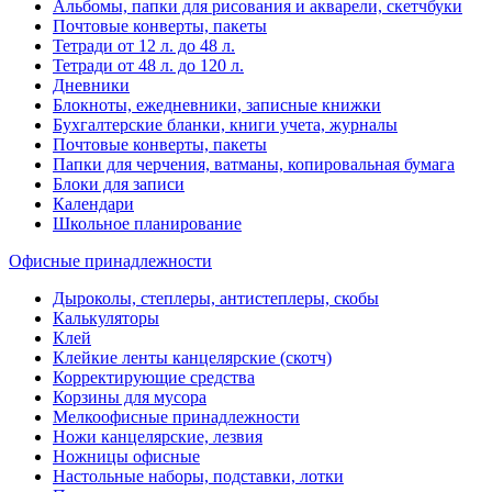
Альбомы, папки для рисования и акварели, скетчбуки
Почтовые конверты, пакеты
Тетради от 12 л. до 48 л.
Тетради от 48 л. до 120 л.
Дневники
Блокноты, ежедневники, записные книжки
Бухгалтерские бланки, книги учета, журналы
Почтовые конверты, пакеты
Папки для черчения, ватманы, копировальная бумага
Блоки для записи
Календари
Школьное планирование
Офисные принадлежности
Дыроколы, степлеры, антистеплеры, скобы
Калькуляторы
Клей
Клейкие ленты канцелярские (скотч)
Корректирующие средства
Корзины для мусора
Мелкоофисные принадлежности
Ножи канцелярские, лезвия
Ножницы офисные
Настольные наборы, подставки, лотки