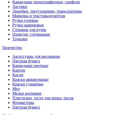
Карандаши чернографитные, грифели
Ластики
Линейки, треугольники, транспортиры
Маркеры и текстовыделители
Ручки гелевые
Ручки шариковые
Стержни для ручек
Циркули, готовальни
Точилки
Творчество
Аксессуары для рисования
Цветная бумага
Карандаши цветные
Картон
Кисти
Краски акварельные
Краски гуашевые
Мел
Мелки восковые
Пластилин, тесто для лепки, песок
Фломастеры
Цветная бумага