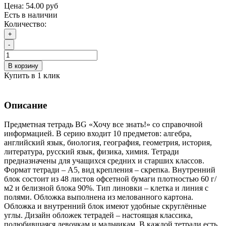
Цена:
54.00 руб
Есть в наличии
Количество:
+
-
В корзину
Купить в 1 клик
Описание
Предметная тетрадь BG «Хочу все знать!» со справочной
информацией. В серию входит 10 предметов: алгебра,
английский язык, биология, география, геометрия, история,
литература, русский язык, физика, химия. Тетради
предназначены для учащихся средних и старших классов.
Формат тетради – А5, вид крепления – скрепка. Внутренний
блок состоит из 48 листов офсетной бумаги плотностью 60 г/
м2 и белизной блока 90%. Тип линовки – клетка и линия с
полями. Обложка выполнена из мелованного картона.
Обложка и внутренний блок имеют удобные скруглённые
углы. Дизайн обложек тетрадей – настоящая классика,
полюбившаяся девочкам и мальчикам. В каждой тетради есть