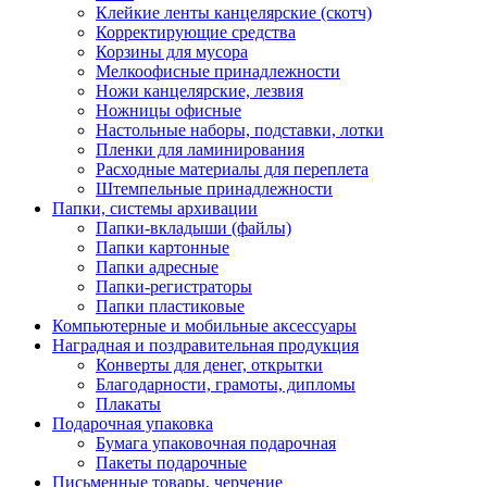
Клейкие ленты канцелярские (скотч)
Корректирующие средства
Корзины для мусора
Мелкоофисные принадлежности
Ножи канцелярские, лезвия
Ножницы офисные
Настольные наборы, подставки, лотки
Пленки для ламинирования
Расходные материалы для переплета
Штемпельные принадлежности
Папки, системы архивации
Папки-вкладыши (файлы)
Папки картонные
Папки адресные
Папки-регистраторы
Папки пластиковые
Компьютерные и мобильные аксессуары
Наградная и поздравительная продукция
Конверты для денег, открытки
Благодарности, грамоты, дипломы
Плакаты
Подарочная упаковка
Бумага упаковочная подарочная
Пакеты подарочные
Письменные товары, черчение