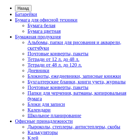
Назад
Батарейки
Бумага для офисной техники
Бумага белая
Бумага цветная
Бумажная продукция
Альбомы, папки для рисования и акварели,
скетчбуки
Почтовые конверты, пакеты
Тетради от 12 л. до 48 л.
Тетради от 48 л. до 120 л.
Дневники
Блокноты, ежедневники, записные книжки
Бухгалтерские бланки, книги учета, журналы
Почтовые конверты, пакеты
Папки для черчения, ватманы, копировальная
бумага
Блоки для записи
Календари
Школьное планирование
Офисные принадлежности
Дыроколы, степлеры, антистеплеры, скобы
Калькуляторы
Клей