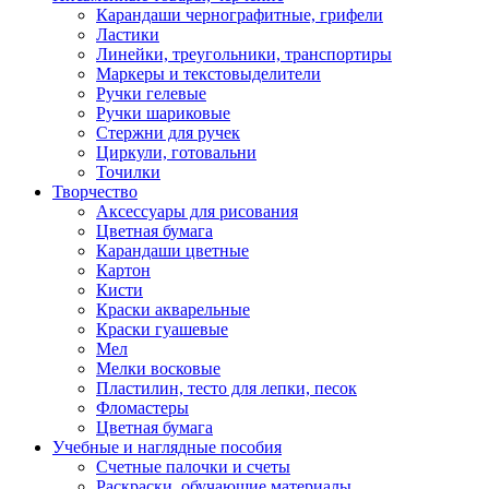
Карандаши чернографитные, грифели
Ластики
Линейки, треугольники, транспортиры
Маркеры и текстовыделители
Ручки гелевые
Ручки шариковые
Стержни для ручек
Циркули, готовальни
Точилки
Творчество
Аксессуары для рисования
Цветная бумага
Карандаши цветные
Картон
Кисти
Краски акварельные
Краски гуашевые
Мел
Мелки восковые
Пластилин, тесто для лепки, песок
Фломастеры
Цветная бумага
Учебные и наглядные пособия
Счетные палочки и счеты
Раскраски, обучающие материалы