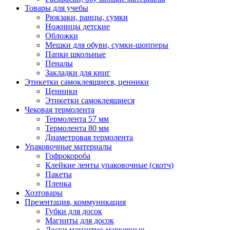
Товары для учебы
Рюкзаки, ранцы, сумки
Ножницы детские
Обложки
Мешки для обуви, сумки-шопперы
Папки школьные
Пеналы
Закладки для книг
Этикетки самоклеящиеся, ценники
Ценники
Этикетки самоклеящиеся
Чековая термолента
Термолента 57 мм
Термолента 80 мм
Диаметровая термолента
Упаковочные материалы
Гофрокороба
Клейкие ленты упаковочные (скотч)
Пакеты
Пленка
Хозтовары
Презентация, коммуникация
Губки для досок
Магниты для досок
Доски магнитно-маркерные