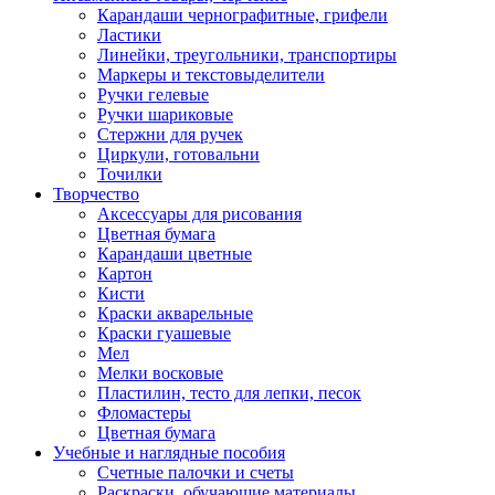
Карандаши чернографитные, грифели
Ластики
Линейки, треугольники, транспортиры
Маркеры и текстовыделители
Ручки гелевые
Ручки шариковые
Стержни для ручек
Циркули, готовальни
Точилки
Творчество
Аксессуары для рисования
Цветная бумага
Карандаши цветные
Картон
Кисти
Краски акварельные
Краски гуашевые
Мел
Мелки восковые
Пластилин, тесто для лепки, песок
Фломастеры
Цветная бумага
Учебные и наглядные пособия
Счетные палочки и счеты
Раскраски, обучающие материалы