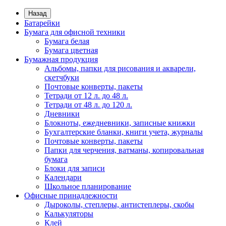
Назад
Батарейки
Бумага для офисной техники
Бумага белая
Бумага цветная
Бумажная продукция
Альбомы, папки для рисования и акварели,
скетчбуки
Почтовые конверты, пакеты
Тетради от 12 л. до 48 л.
Тетради от 48 л. до 120 л.
Дневники
Блокноты, ежедневники, записные книжки
Бухгалтерские бланки, книги учета, журналы
Почтовые конверты, пакеты
Папки для черчения, ватманы, копировальная
бумага
Блоки для записи
Календари
Школьное планирование
Офисные принадлежности
Дыроколы, степлеры, антистеплеры, скобы
Калькуляторы
Клей