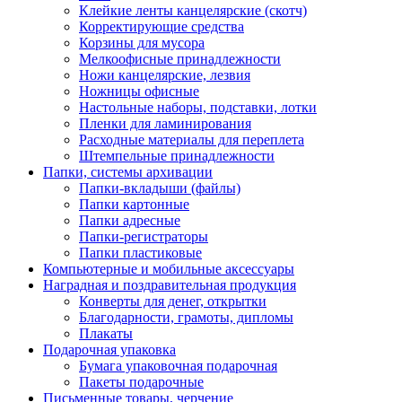
Клейкие ленты канцелярские (скотч)
Корректирующие средства
Корзины для мусора
Мелкоофисные принадлежности
Ножи канцелярские, лезвия
Ножницы офисные
Настольные наборы, подставки, лотки
Пленки для ламинирования
Расходные материалы для переплета
Штемпельные принадлежности
Папки, системы архивации
Папки-вкладыши (файлы)
Папки картонные
Папки адресные
Папки-регистраторы
Папки пластиковые
Компьютерные и мобильные аксессуары
Наградная и поздравительная продукция
Конверты для денег, открытки
Благодарности, грамоты, дипломы
Плакаты
Подарочная упаковка
Бумага упаковочная подарочная
Пакеты подарочные
Письменные товары, черчение