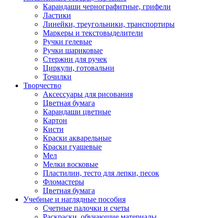
Карандаши чернографитные, грифели
Ластики
Линейки, треугольники, транспортиры
Маркеры и текстовыделители
Ручки гелевые
Ручки шариковые
Стержни для ручек
Циркули, готовальни
Точилки
Творчество
Аксессуары для рисования
Цветная бумага
Карандаши цветные
Картон
Кисти
Краски акварельные
Краски гуашевые
Мел
Мелки восковые
Пластилин, тесто для лепки, песок
Фломастеры
Цветная бумага
Учебные и наглядные пособия
Счетные палочки и счеты
Раскраски, обучающие материалы