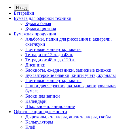
Назад
Батарейки
Бумага для офисной техники
Бумага белая
Бумага цветная
Бумажная продукция
Альбомы, папки для рисования и акварели,
скетчбуки
Почтовые конверты, пакеты
Тетради от 12 л. до 48 л.
Тетради от 48 л. до 120 л.
Дневники
Блокноты, ежедневники, записные книжки
Бухгалтерские бланки, книги учета, журналы
Почтовые конверты, пакеты
Папки для черчения, ватманы, копировальная
бумага
Блоки для записи
Календари
Школьное планирование
Офисные принадлежности
Дыроколы, степлеры, антистеплеры, скобы
Калькуляторы
Клей