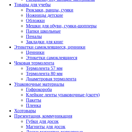
Товары для учебы
Рюкзаки, ранцы, сумки
Ножницы детские
Обложки
Мешки для обуви, сумки-шопперы
Папки школьные
Пеналы
Закладки для книг
Этикетки самоклеящиеся, ценники
Ценники
Этикетки самоклеящиеся
Чековая термолента
Термолента 57 мм
Термолента 80 мм
Диаметровая термолента
Упаковочные материалы
Гофрокороба
Клейкие ленты упаковочные (скотч)
Пакеты
Пленка
Хозтовары
Презентация, коммуникация
Губки для досок
Магниты для досок
Доски магнитно-маркерные