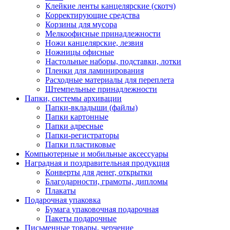
Клейкие ленты канцелярские (скотч)
Корректирующие средства
Корзины для мусора
Мелкоофисные принадлежности
Ножи канцелярские, лезвия
Ножницы офисные
Настольные наборы, подставки, лотки
Пленки для ламинирования
Расходные материалы для переплета
Штемпельные принадлежности
Папки, системы архивации
Папки-вкладыши (файлы)
Папки картонные
Папки адресные
Папки-регистраторы
Папки пластиковые
Компьютерные и мобильные аксессуары
Наградная и поздравительная продукция
Конверты для денег, открытки
Благодарности, грамоты, дипломы
Плакаты
Подарочная упаковка
Бумага упаковочная подарочная
Пакеты подарочные
Письменные товары, черчение