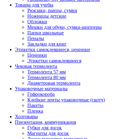
Товары для учебы
Рюкзаки, ранцы, сумки
Ножницы детские
Обложки
Мешки для обуви, сумки-шопперы
Папки школьные
Пеналы
Закладки для книг
Этикетки самоклеящиеся, ценники
Ценники
Этикетки самоклеящиеся
Чековая термолента
Термолента 57 мм
Термолента 80 мм
Диаметровая термолента
Упаковочные материалы
Гофрокороба
Клейкие ленты упаковочные (скотч)
Пакеты
Пленка
Хозтовары
Презентация, коммуникация
Губки для досок
Магниты для досок
Доски магнитно-маркерные