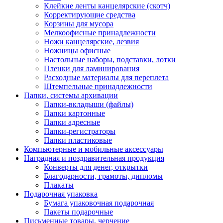
Клейкие ленты канцелярские (скотч)
Корректирующие средства
Корзины для мусора
Мелкоофисные принадлежности
Ножи канцелярские, лезвия
Ножницы офисные
Настольные наборы, подставки, лотки
Пленки для ламинирования
Расходные материалы для переплета
Штемпельные принадлежности
Папки, системы архивации
Папки-вкладыши (файлы)
Папки картонные
Папки адресные
Папки-регистраторы
Папки пластиковые
Компьютерные и мобильные аксессуары
Наградная и поздравительная продукция
Конверты для денег, открытки
Благодарности, грамоты, дипломы
Плакаты
Подарочная упаковка
Бумага упаковочная подарочная
Пакеты подарочные
Письменные товары, черчение