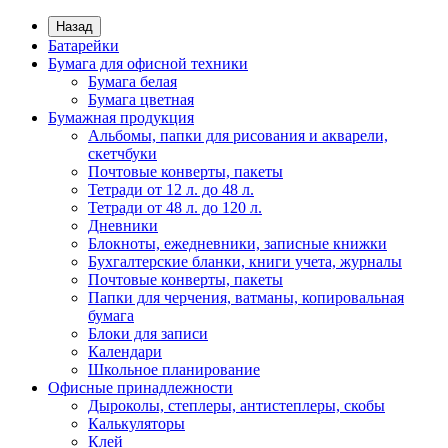
Назад
Батарейки
Бумага для офисной техники
Бумага белая
Бумага цветная
Бумажная продукция
Альбомы, папки для рисования и акварели,
скетчбуки
Почтовые конверты, пакеты
Тетради от 12 л. до 48 л.
Тетради от 48 л. до 120 л.
Дневники
Блокноты, ежедневники, записные книжки
Бухгалтерские бланки, книги учета, журналы
Почтовые конверты, пакеты
Папки для черчения, ватманы, копировальная
бумага
Блоки для записи
Календари
Школьное планирование
Офисные принадлежности
Дыроколы, степлеры, антистеплеры, скобы
Калькуляторы
Клей