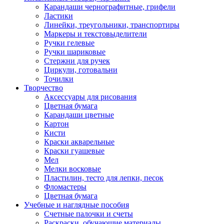
Карандаши чернографитные, грифели
Ластики
Линейки, треугольники, транспортиры
Маркеры и текстовыделители
Ручки гелевые
Ручки шариковые
Стержни для ручек
Циркули, готовальни
Точилки
Творчество
Аксессуары для рисования
Цветная бумага
Карандаши цветные
Картон
Кисти
Краски акварельные
Краски гуашевые
Мел
Мелки восковые
Пластилин, тесто для лепки, песок
Фломастеры
Цветная бумага
Учебные и наглядные пособия
Счетные палочки и счеты
Раскраски, обучающие материалы