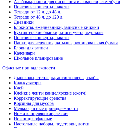
Альбомы, папки для рисования и акварели, скетчбуки
Почтовые конверты, пакеты
Тетради от 12 л. до 48 л.
Тетради от 48 л. до 120 л.
Дневники
Блокноты, ежедневники, записные книжки
Бухгалтерские бланки, книги учета, журналы
Почтовые конверты, пакеты
Папки для черчения, ватманы, копировальная бумага
Блоки для записи
Календари
Школьное планирование
Офисные принадлежности
Дыроколы, степлеры, антистеплеры, скобы
Калькуляторы
Клей
Клейкие ленты канцелярские (скотч)
Корректирующие средства
Корзины для мусора
Мелкоофисные принадлежности
Ножи канцелярские, лезвия
Ножницы офисные
Настольные наборы, подставки, лотки