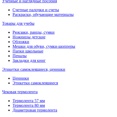
Учебные и наглядные пособия
Счетные палочки и счеты
Раскраски, обучающие материалы
Товары для учебы
Рюкзаки, ранцы, сумки
Ножницы детские
Обложки
Мешки для обуви, сумки-шопперы
Папки школьные
Пеналы
Закладки для книг
Этикетки самоклеящиеся, ценники
Ценники
Этикетки самоклеящиеся
Чековая термолента
Термолента 57 мм
Термолента 80 мм
Диаметровая термолента