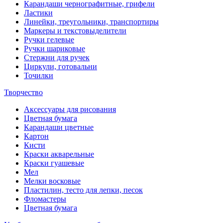
Карандаши чернографитные, грифели
Ластики
Линейки, треугольники, транспортиры
Маркеры и текстовыделители
Ручки гелевые
Ручки шариковые
Стержни для ручек
Циркули, готовальни
Точилки
Творчество
Аксессуары для рисования
Цветная бумага
Карандаши цветные
Картон
Кисти
Краски акварельные
Краски гуашевые
Мел
Мелки восковые
Пластилин, тесто для лепки, песок
Фломастеры
Цветная бумага