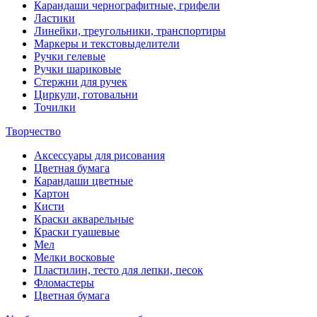
Карандаши чернографитные, грифели
Ластики
Линейки, треугольники, транспортиры
Маркеры и текстовыделители
Ручки гелевые
Ручки шариковые
Стержни для ручек
Циркули, готовальни
Точилки
Творчество
Аксессуары для рисования
Цветная бумага
Карандаши цветные
Картон
Кисти
Краски акварельные
Краски гуашевые
Мел
Мелки восковые
Пластилин, тесто для лепки, песок
Фломастеры
Цветная бумага