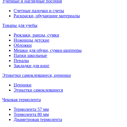
Учебные и наглядные пособия
Счетные палочки и счеты
Раскраски, обучающие материалы
Товары для учебы
Рюкзаки, ранцы, сумки
Ножницы детские
Обложки
Мешки для обуви, сумки-шопперы
Папки школьные
Пеналы
Закладки для книг
Этикетки самоклеящиеся, ценники
Ценники
Этикетки самоклеящиеся
Чековая термолента
Термолента 57 мм
Термолента 80 мм
Диаметровая термолента