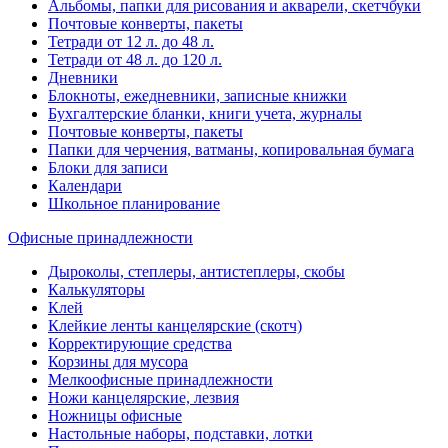
Альбомы, папки для рисования и акварели, скетчбуки
Почтовые конверты, пакеты
Тетради от 12 л. до 48 л.
Тетради от 48 л. до 120 л.
Дневники
Блокноты, ежедневники, записные книжки
Бухгалтерские бланки, книги учета, журналы
Почтовые конверты, пакеты
Папки для черчения, ватманы, копировальная бумага
Блоки для записи
Календари
Школьное планирование
Офисные принадлежности
Дыроколы, степлеры, антистеплеры, скобы
Калькуляторы
Клей
Клейкие ленты канцелярские (скотч)
Корректирующие средства
Корзины для мусора
Мелкоофисные принадлежности
Ножи канцелярские, лезвия
Ножницы офисные
Настольные наборы, подставки, лотки